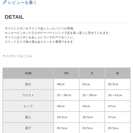
レビューを書く
DETAIL
サイドにリボンをラインであしらったパンツが登場。
センターピンタック入りのテーパードパンツで足を真っ直ぐに見せてくれます。
サイドにはリボンをあしらいコーデのアクセントに。
スリット入りで抜け感もありスッキリ着用できます。
サイズガイドはこちら
SIZE
PS
S
M
総丈
88cm
91cm
93.5cm
ウエスト
32～38cm
32～38cm
34～41cm
ヒップ
45cm
45cm
47cm
股上
26.5cm
26.5cm
27cm
股下
60.5cm
63.5cm
65.5cm