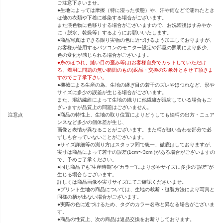
ご注意下さいませ。
●生地によっては摩擦（特に湿った状態）や、汗や雨などで濡れたとき
は他の衣類や下着に移染する場合がございます。
また淡色物に色移りする場合がございますので、お洗濯後はすみやか
に（脱水、乾燥等）するようにお願いいたします。
●商品写真はできる限り実物の色に近づけるよう加工しておりますが、
お客様が使用するパソコンのモニター設定や部屋の照明により多少、
色の変化が感じられる場合がございます。
●糸のほつれ、縫い目の歪み等は(お客様自身でカットしていただけ
る、着用に問題の無い範囲のもの)返品・交換の対象外とさせて頂きま
すのでご了承下さい。
●機械による生産の為、生地の継ぎ目の若干のズレやほつれなど、形や
サイズに多少の誤差が生じる場合がございます。
また、混紡繊維によって生地の織りに他繊維が混紡している場合もご
ざいますが品質上の問題はございません。
注意点
●商品の特性上、生地の取り位置によりどうしても絵柄の出方・ニュア
ンスなど多少の個体差が生じ、
画像と表情が異なることがございます。また柄が縫い合わせ部分で必
ずしも合っていないことがございます。
●サイズ詳細等の測り方はスタッフ間で統一、徹底はしておりますが、
実寸は商品によって若干の誤差(1cm〜3cm )がある場合がございますの
で、予めご了承ください。
●同じ商品でも“生産時期”や“カラー“により形やサイズに多少の“誤差“が
生じる場合もございます。
詳しくは商品画像や実寸サイズにてご確認くださいませ。
●プリント生地の商品については、生地の裁断・縫製方法により写真と
同様の柄が出ない場合がございます。
●実際の色に近づけるため、タグのカラー名称と異なる場合がございま
す。
●商品の性質上、次の商品は返品交換をお断りしております。