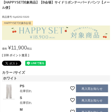
【HAPPYSET対象商品】【B会場】サイドリボンテーパードパンツ【メー
ル便】
商品番号
f1p6202-5320
HAPPYSET対象B会場
¥
11,900
価格
税込
[
108
ポイント進呈 ]
カラー
サイズ
ホワイト
PS
再入荷お知らせ
在庫切れ
S
再入荷お知らせ
在庫切れ
M