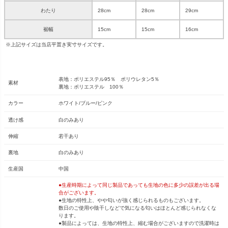
わたり
28cm
28cm
29cm
裾幅
15cm
15cm
16cm
※上記サイズは当店平置き実寸サイズです。
表地：ポリエステル95％ ポリウレタン5％
素材
裏地：ポリエステル 100％
カラー
ホワイト/ブルー/ピンク
透け感
白のみあり
伸縮
若干あり
裏地
白のみあり
生産国
中国
●生産時期によって同じ製品であっても生地の色に多少の誤差が出る場
合がございます。
●生地の特性上、やや匂いが強く感じられるものもございます。
数日のご使用や陰干しなどで気になる匂いはほとんど感じられなくな
ります。
●製品によっては、生地の特性上、縮む場合がございますので洗濯時は