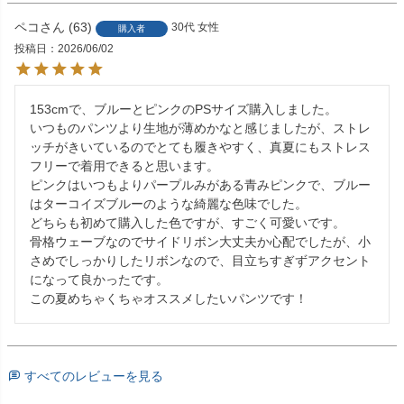
ペコ
63
30代
女性
購入者
投稿日
2026/06/02
153cmで、ブルーとピンクのPSサイズ購入しました。

いつものパンツより生地が薄めかなと感じましたが、ストレ
ッチがきいているのでとても履きやすく、真夏にもストレス
フリーで着用できると思います。

ピンクはいつもよりパープルみがある青みピンクで、ブルー
はターコイズブルーのような綺麗な色味でした。

どちらも初めて購入した色ですが、すごく可愛いです。

骨格ウェーブなのでサイドリボン大丈夫か心配でしたが、小
さめでしっかりしたリボンなので、目立ちすぎずアクセント
になって良かったです。

この夏めちゃくちゃオススメしたいパンツです！
すべてのレビューを見る