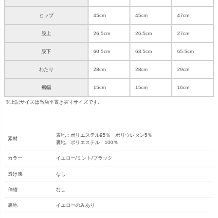
ヒップ
45cm
45cm
47cm
股上
26.5cm
26.5cm
27cm
股下
60.5cm
63.5cm
65.5cm
わたり
28cm
28cm
29cm
裾幅
15cm
15cm
16cm
※上記サイズは当店平置き実寸サイズです。
表地：ポリエステル95％ ポリウレタン5％
素材
裏地 ポリエステル 100％
カラー
イエロー/ミント/ブラック
透け感
なし
伸縮
なし
裏地
イエローのみあり