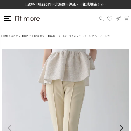
Lineお友だち登録で500円OFFクーポンプレゼント♪
送料一律290円（北海道・沖縄・一部地域除く）
HOME
全商品
【HAPPYSET対象商品】【B会場】パールテープリボンテーパードパンツ【メール便】