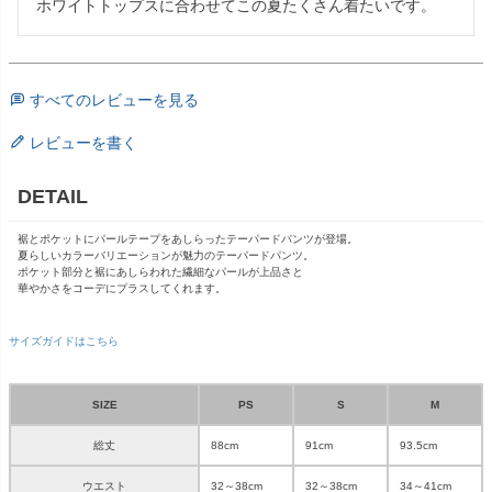
ホワイトトップスに合わせてこの夏たくさん着たいです。
すべてのレビューを見る
レビューを書く
DETAIL
裾とポケットにパールテープをあしらったテーパードパンツが登場。
夏らしいカラーバリエーションが魅力のテーパードパンツ。
ポケット部分と裾にあしらわれた繊細なパールが上品さと
華やかさをコーデにプラスしてくれます。
サイズガイドはこちら
SIZE
PS
S
M
総丈
88cm
91cm
93.5cm
ウエスト
32～38cm
32～38cm
34～41cm