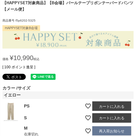
【HAPPYSET対象商品】【B会場】パールテープリボンテーパードパンツ
【メール便】
商品番号
f5p6202-5325
HAPPYSET対象B会場
¥
10,990
価格
税込
[
100
ポイント進呈 ]
カラー
サイズ
イエロー
PS
カートに入れる
S
カートに入れる
M
再入荷お知らせ
在庫切れ