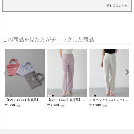
詳しくはこちら
この商品を見た方がチェックした商品
【HAPPYSET対象商品】【C会場】チェリーギンガムバッグ【即納】【メール便】
【HAPPYSET対象商品】【B会場】フラップポケットパールワイドパンツ【メール便】
チュールフリルストレートパンツ【メール便】
¥
3,990
¥
12,900
¥
11,900
¥
（税込）
（税込）
（税込）