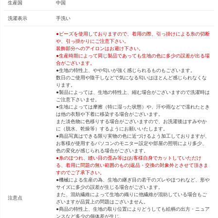
生産国
中国
洗濯表示
手洗い
●ビーズを使用しておりますので、着用の際、引っ掛けによる糸の切断
や、引っ掛かりにご注意下さい。
装飾部分へのアイロンはお避け下さい。
●生産時期によって同じ製品であっても生地の色に多少の誤差が出る場
合がございます。
●生地の特性上、やや匂いが強く感じられるものもございます。
数日のご使用や陰干しなどで気になる匂いはほとんど感じられなくな
ります。
●製品によっては、生地の特性上、縮む場合がございますので洗濯時は
ご注意下さいませ。
●生地によっては摩擦（特に湿った状態）や、汗や雨などで濡れたとき
は他の衣類や下着に移染する場合がございます。
また淡色物に色移りする場合がございますので、お洗濯後はすみやか
に（脱水、乾燥等）するようにお願いいたします。
●商品写真はできる限り実物の色に近づけるよう加工しておりますが、
お客様が使用するパソコンのモニター設定や部屋の照明により多少、
色の変化が感じられる場合がございます。
●糸のほつれ、縫い目の歪み等は(お客様自身でカットしていただけ
る、着用に問題の無い範囲のもの)返品・交換の対象外とさせて頂きま
すのでご了承下さい。
●機械による生産の為、生地の継ぎ目の若干のズレやほつれなど、形や
サイズに多少の誤差が生じる場合がございます。
また、混紡繊維によって生地の織りに他繊維が混紡している場合もご
注意点
ざいますが品質上の問題はございません。
●商品の特性上、生地の取り位置によりどうしても絵柄の出方・ニュア
ンスなど多少の個体差が生じ、