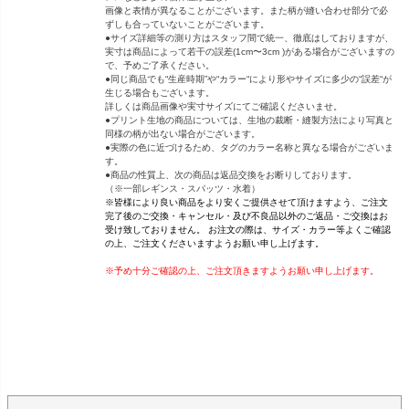
画像と表情が異なることがございます。また柄が縫い合わせ部分で必
ずしも合っていないことがございます。
●サイズ詳細等の測り方はスタッフ間で統一、徹底はしておりますが、
実寸は商品によって若干の誤差(1cm〜3cm )がある場合がございますの
で、予めご了承ください。
●同じ商品でも“生産時期”や“カラー“により形やサイズに多少の“誤差“が
生じる場合もございます。
詳しくは商品画像や実寸サイズにてご確認くださいませ。
●プリント生地の商品については、生地の裁断・縫製方法により写真と
同様の柄が出ない場合がございます。
●実際の色に近づけるため、タグのカラー名称と異なる場合がございま
す。
●商品の性質上、次の商品は返品交換をお断りしております。
（※一部レギンス・スパッツ・水着）
※皆様により良い商品をより安くご提供させて頂けますよう、ご注文
完了後のご交換・キャンセル・及び不良品以外のご返品・ご交換はお
受け致しておりません。 お注文の際は、サイズ・カラー等よくご確認
の上、ご注文くださいますようお願い申し上げます。
※予め十分ご確認の上、ご注文頂きますようお願い申し上げます。