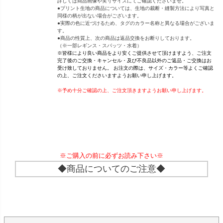
詳しくは商品画像や実寸サイズにてご確認くださいませ。
●プリント生地の商品については、生地の裁断・縫製方法により写真と
同様の柄が出ない場合がございます。
●実際の色に近づけるため、タグのカラー名称と異なる場合がございま
す。
●商品の性質上、次の商品は返品交換をお断りしております。
（※一部レギンス・スパッツ・水着）
※皆様により良い商品をより安くご提供させて頂けますよう、ご注文
完了後のご交換・キャンセル・及び不良品以外のご返品・ご交換はお
受け致しておりません。 お注文の際は、サイズ・カラー等よくご確認
の上、ご注文くださいますようお願い申し上げます。
※予め十分ご確認の上、ご注文頂きますようお願い申し上げます。
※ご購入の前に必ずお読み下さい※
◆商品についてのご注意◆