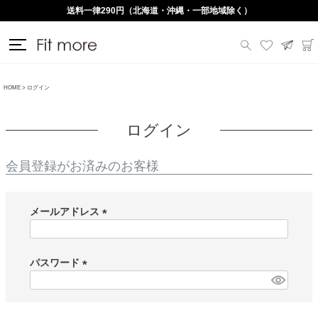
送料一律290円（北海道・沖縄・一部地域除く）
HOME
ログイン
ログイン
会員登録がお済みのお客様
メールアドレス
(
必
須
パスワード
)
(
必
須