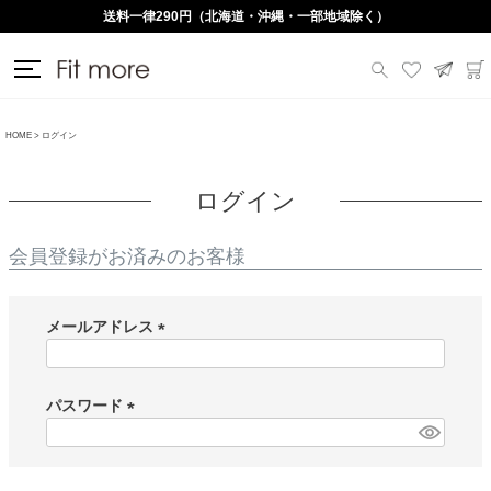
送料一律290円（北海道・沖縄・一部地域除く）
HOME
ログイン
ログイン
会員登録がお済みのお客様
メールアドレス
(
必
須
パスワード
)
(
必
須