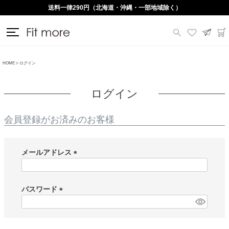
送料一律290円（北海道・沖縄・一部地域除く）
HOME
ログイン
ログイン
会員登録がお済みのお客様
メールアドレス
(
必
須
パスワード
)
(
必
須