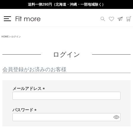
送料一律290円（北海道・沖縄・一部地域除く）
HOME
ログイン
ログイン
会員登録がお済みのお客様
メールアドレス
(
必
須
パスワード
)
(
必
須