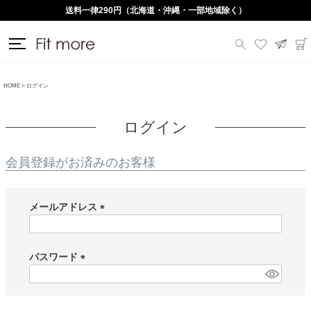
送料一律290円（北海道・沖縄・一部地域除く）
HOME
ログイン
ログイン
会員登録がお済みのお客様
メールアドレス
(
必
須
パスワード
)
(
必
須