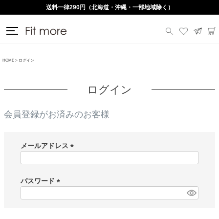
送料一律290円（北海道・沖縄・一部地域除く）
HOME
ログイン
ログイン
会員登録がお済みのお客様
メールアドレス
(
必
須
パスワード
)
(
必
須