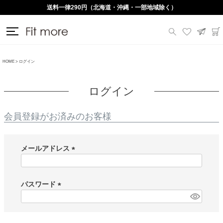
送料一律290円（北海道・沖縄・一部地域除く）
HOME
ログイン
ログイン
会員登録がお済みのお客様
メールアドレス
(
必
須
パスワード
)
(
必
須