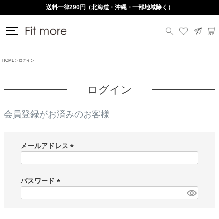
送料一律290円（北海道・沖縄・一部地域除く）
HOME
ログイン
ログイン
会員登録がお済みのお客様
メールアドレス
(
必
須
パスワード
)
(
必
須