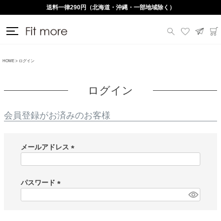
送料一律290円（北海道・沖縄・一部地域除く）
HOME
ログイン
ログイン
会員登録がお済みのお客様
メールアドレス
(
必
須
パスワード
)
(
必
須