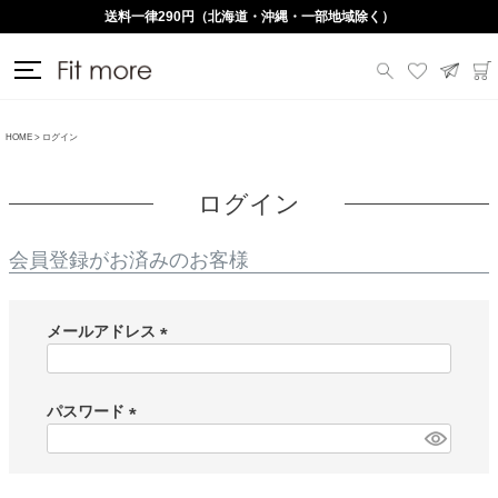
送料一律290円（北海道・沖縄・一部地域除く）
HOME
ログイン
ログイン
会員登録がお済みのお客様
メールアドレス
(
必
須
パスワード
)
(
必
須