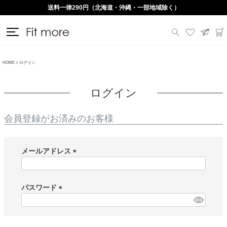
送料一律290円（北海道・沖縄・一部地域除く）
HOME
ログイン
ログイン
会員登録がお済みのお客様
メールアドレス
(
必
須
パスワード
)
(
必
須