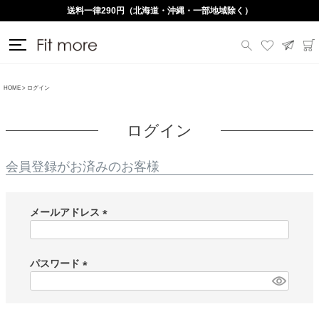
送料一律290円（北海道・沖縄・一部地域除く）
HOME
ログイン
ログイン
会員登録がお済みのお客様
メールアドレス
(
必
須
パスワード
)
(
必
須