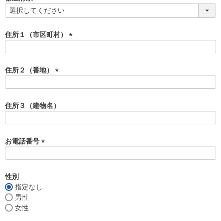
)
(
必
須
住所１（市区町村）
)
(
必
須
住所２（番地）
)
(
必
須
住所３（建物名）
)
お電話番号
(
必
須
性別
)
指定なし
男性
女性