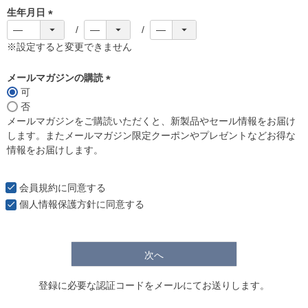
生年月日
(
必
※設定すると変更できません
須
)
メールマガジンの購読
可
(
否
必
メールマガジンをご購読いただくと、新製品やセール情報をお届け
須
します。またメールマガジン限定クーポンやプレゼントなどお得な
)
情報をお届けします。
会員規約
に同意する
個人情報保護方針
に同意する
次へ
登録に必要な認証コードをメールにてお送りします。