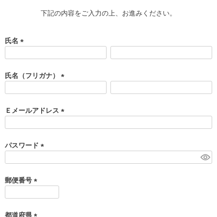
下記の内容をご入力の上、お進みください。
氏名
(
必
須
氏名（フリガナ）
)
(
必
須
Ｅメールアドレス
)
(
必
須
パスワード
)
(
必
須
郵便番号
)
(
必
須
都道府県