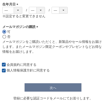
生年月日
(
必
※設定すると変更できません
須
)
メールマガジンの購読
可
(
否
必
メールマガジンをご購読いただくと、新製品やセール情報をお届け
須
します。またメールマガジン限定クーポンやプレゼントなどお得な
)
情報をお届けします。
会員規約
に同意する
個人情報保護方針
に同意する
次へ
登録に必要な認証コードをメールにてお送りします。