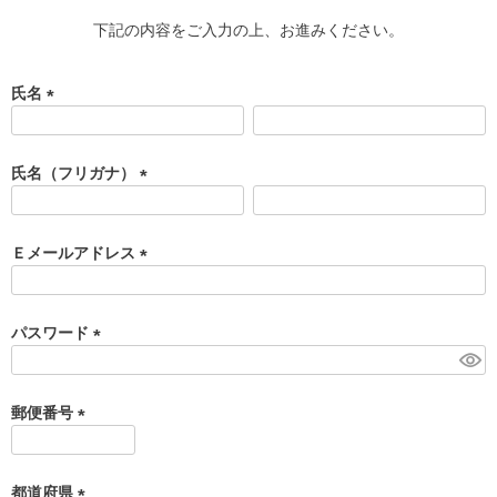
下記の内容をご入力の上、お進みください。
氏名
(
必
須
氏名（フリガナ）
)
(
必
須
Ｅメールアドレス
)
(
必
須
パスワード
)
(
必
須
郵便番号
)
(
必
須
都道府県