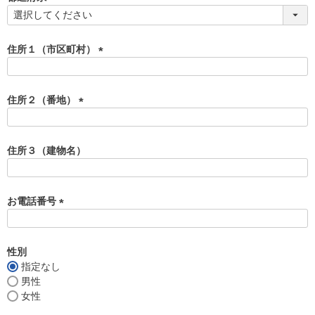
)
(
必
須
住所１（市区町村）
)
(
必
須
住所２（番地）
)
(
必
須
住所３（建物名）
)
お電話番号
(
必
須
性別
)
指定なし
男性
女性