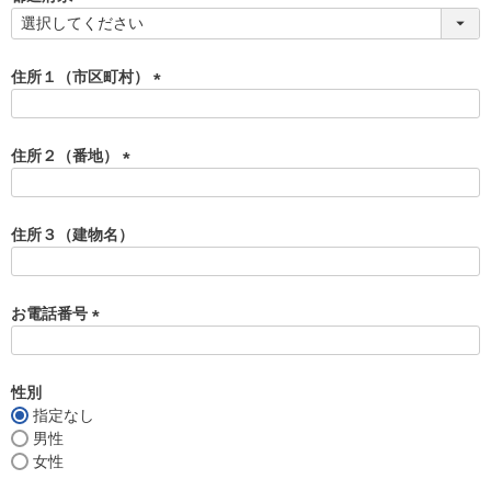
)
(
必
須
住所１（市区町村）
)
(
必
須
住所２（番地）
)
(
必
須
住所３（建物名）
)
お電話番号
(
必
須
性別
)
指定なし
男性
女性