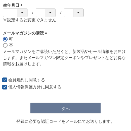
生年月日
(
必
※設定すると変更できません
須
)
メールマガジンの購読
可
(
否
必
メールマガジンをご購読いただくと、新製品やセール情報をお届け
須
します。またメールマガジン限定クーポンやプレゼントなどお得な
)
情報をお届けします。
会員規約
に同意する
個人情報保護方針
に同意する
次へ
登録に必要な認証コードをメールにてお送りします。