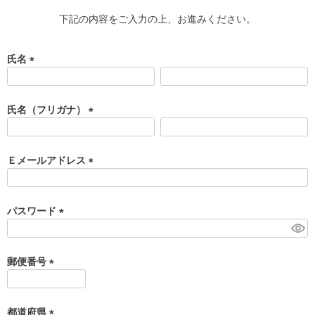
下記の内容をご入力の上、お進みください。
氏名
(
必
須
氏名（フリガナ）
)
(
必
須
Ｅメールアドレス
)
(
必
須
パスワード
)
(
必
須
郵便番号
)
(
必
須
都道府県