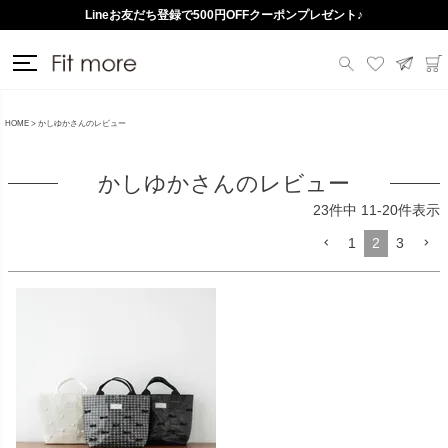
Lineお友だち登録で500円OFFクーポンプレゼント♪
送料一律290円（北海道・沖縄・一部地域除く）
HOME
かしゆかさんのレビュー
かしゆかさんのレビュー
23
件中
11
-
20
件表示
1
2
3