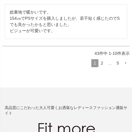
総裏地で暖かいです。

154㎝でPSサイズを購入しましたが、若干短く感じたのでS
でも良かったかもと思いました。

ビジューが可愛いです。
43
件中
1
-
10
件表示
1
2
…
5
高品質にこだわった大人可愛くお洒落なレディースファッション通販サ
イト