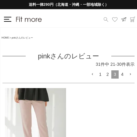
送料一律290円（北海道・沖縄・一部地域除く）
HOME
pinkさんのレビュー
pinkさんのレビュー
31
件中
21
-
30
件表示
1
2
3
4