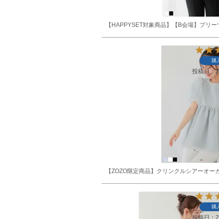
【HAPPYSET対象商品】【B会場】プ
購
投稿日
2
【ZOZO限定商品】クリンクルシアーオー
購
投稿日
2