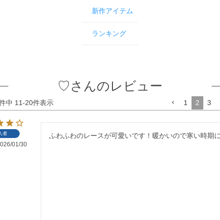
新作アイテム
ランキング
♡さんのレビュー
件中
11
-
20
件表示
1
2
3
入者
ふわふわのレースが可愛いです！暖かいので寒い時期
026/01/30