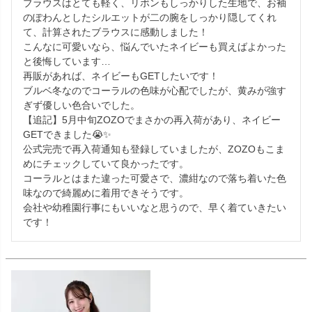
ブラウスはとても軽く、リボンもしっかりした生地で、お袖
のぽわんとしたシルエットが二の腕をしっかり隠してくれ
て、計算されたブラウスに感動しました！

こんなに可愛いなら、悩んでいたネイビーも買えばよかった
と後悔しています…

再販があれば、ネイビーもGETしたいです！

ブルベ冬なのでコーラルの色味が心配でしたが、黄みが強す
ぎず優しい色合いでした。

【追記】5月中旬ZOZOでまさかの再入荷があり、ネイビー
GETできました😭✨

公式完売で再入荷通知も登録していましたが、ZOZOもこま
めにチェックしていて良かったです。

コーラルとはまた違った可愛さで、濃紺なので落ち着いた色
味なので綺麗めに着用できそうです。

会社や幼稚園行事にもいいなと思うので、早く着ていきたい
です！