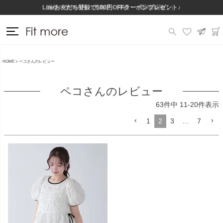
Lineお友だち登録で500円OFFクーポンプレゼント♪
送料一律290円（北海道・沖縄・一部地域除く）
HOME
ペコさんのレビュー
ペコさんのレビュー
63
件中
11
-
20
件表示
1
2
3
…
7