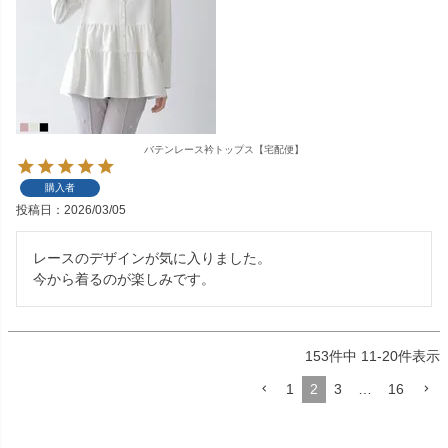
バテンレース衿トップス【宅配便】
購入者
投稿日
2026/03/05
レースのデザインが気に入りました。

今から着るのが楽しみです。
153
件中
11
-
20
件表示
1
2
3
…
16