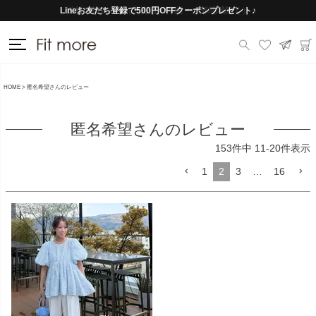
Lineお友だち登録で500円OFFクーポンプレゼント♪
送料一律290円（北海道・沖縄・一部地域除く）
HOME
匿名希望さんのレビュー
匿名希望さんのレビュー
153
件中
11
-
20
件表示
1
2
3
…
16