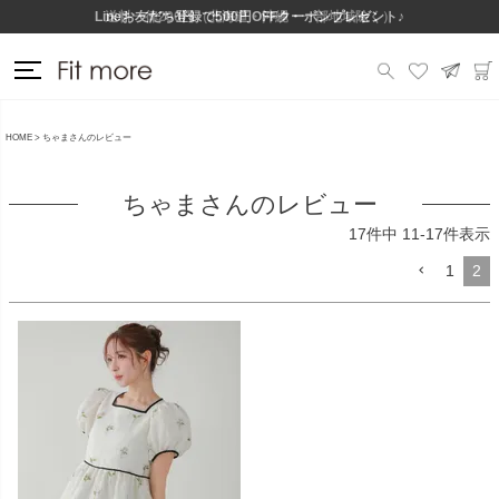
Lineお友だち登録で500円OFFクーポンプレゼント♪
送料一律290円（北海道・沖縄・一部地域除く）
HOME
ちゃまさんのレビュー
ちゃまさんのレビュー
17
件中
11
-
17
件表示
1
2