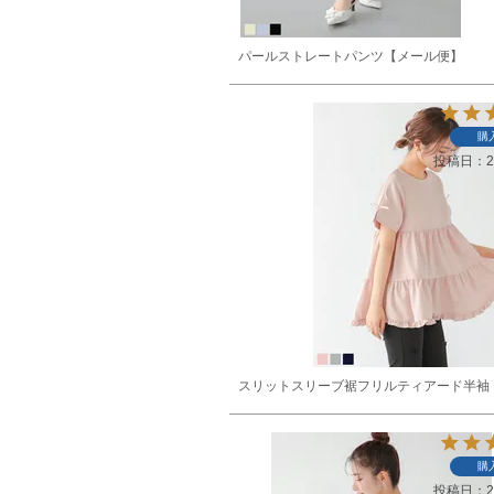
パールストレートパンツ【メール便】
購
投稿日
2
スリットスリーブ裾フリルティアード半袖
購
投稿日
2