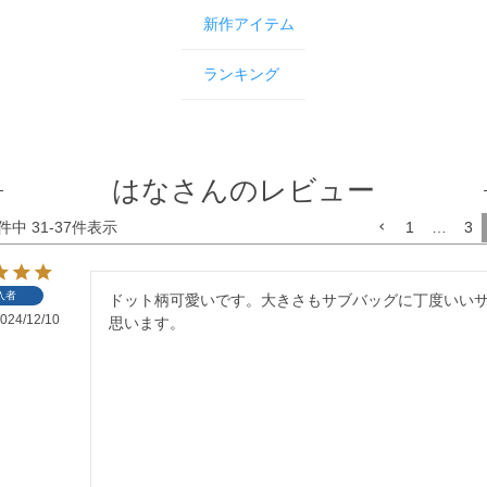
新作アイテム
ランキング
はなさんのレビュー
件中
31
-
37
件表示
1
…
3
入者
ドット柄可愛いです。大きさもサブバッグに丁度いい
024/12/10
思います。