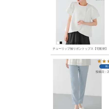
チューリップ袖リボントップス【宅配便】
購
投稿日
2