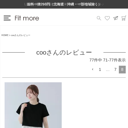
Lineお友だち登録で500円OFFクーポンプレゼント♪
送料一律290円（北海道・沖縄・一部地域除く）
HOME
cooさんのレビュー
cooさんのレビュー
77
件中
71
-
77
件表示
1
…
7
8