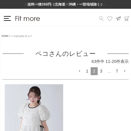
Lineお友だち登録で500円OFFクーポンプレゼント♪
送料一律290円（北海道・沖縄・一部地域除く）
HOME
ペコさんのレビュー
ペコさんのレビュー
63
件中
11
-
20
件表示
1
2
3
…
7