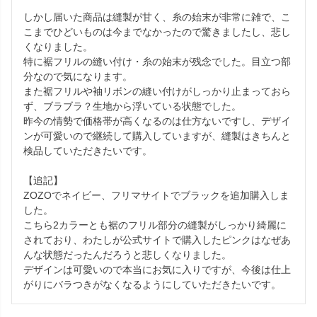
しかし届いた商品は縫製が甘く、糸の始末が非常に雑で、こ
こまでひどいものは今までなかったので驚きましたし、悲し
くなりました。

特に裾フリルの縫い付け・糸の始末が残念でした。目立つ部
分なので気になります。

また裾フリルや袖リボンの縫い付けがしっかり止まっておら
ず、ブラブラ？生地から浮いている状態でした。

昨今の情勢で価格帯が高くなるのは仕方ないですし、デザイ
ンが可愛いので継続して購入していますが、縫製はきちんと
検品していただきたいです。

【追記】

ZOZOでネイビー、フリマサイトでブラックを追加購入しま
した。

こちら2カラーとも裾のフリル部分の縫製がしっかり綺麗に
されており、わたしが公式サイトで購入したピンクはなぜあ
んな状態だったんだろうと悲しくなりました。

デザインは可愛いので本当にお気に入りですが、今後は仕上
がりにバラつきがなくなるようにしていただきたいです。