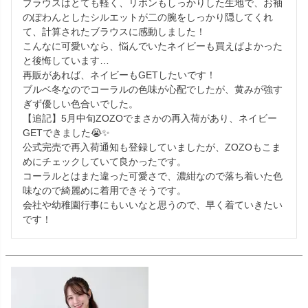
ブラウスはとても軽く、リボンもしっかりした生地で、お袖
のぽわんとしたシルエットが二の腕をしっかり隠してくれ
て、計算されたブラウスに感動しました！

こんなに可愛いなら、悩んでいたネイビーも買えばよかった
と後悔しています…

再販があれば、ネイビーもGETしたいです！

ブルベ冬なのでコーラルの色味が心配でしたが、黄みが強す
ぎず優しい色合いでした。

【追記】5月中旬ZOZOでまさかの再入荷があり、ネイビー
GETできました😭✨

公式完売で再入荷通知も登録していましたが、ZOZOもこま
めにチェックしていて良かったです。

コーラルとはまた違った可愛さで、濃紺なので落ち着いた色
味なので綺麗めに着用できそうです。

会社や幼稚園行事にもいいなと思うので、早く着ていきたい
です！