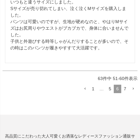
いつもと違うサイズにしました。

Sサイズが売り切れてしまい、泣く泣くMサイズを購入しま
した。

パンツは可愛いのですが、生地が硬めなのと、やはりMサイ
ズはお尻周りやウエストがブカブカで、身体に合いませんで
した。

子供と外遊びする時等しゃがんだりすることが多いので、そ
の時はこのパンツが履きやすすて大活躍です。

63
件中
51
-
60
件表示
1
…
5
6
7
高品質にこだわった大人可愛くお洒落なレディースファッション通販サ