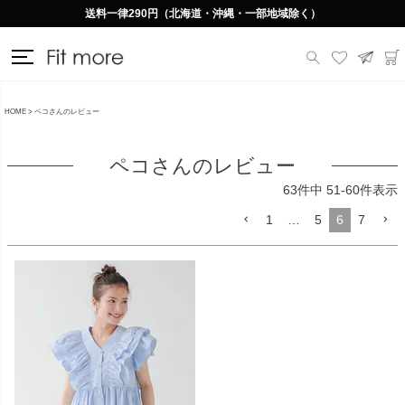
送料一律290円（北海道・沖縄・一部地域除く）
HOME
ペコさんのレビュー
ペコさんのレビュー
63
件中
51
-
60
件表示
1
…
5
6
7