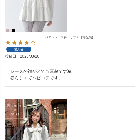
バテンレース衿トップス【宅配便】
購入者
投稿日
2026/03/26
レースの襟がとても素敵です💓

春らしくてヘビロテです。