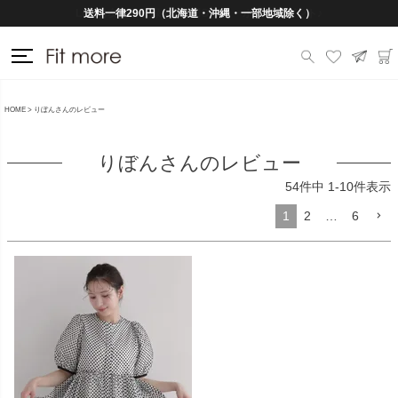
送料一律290円（北海道・沖縄・一部地域除く）
HOME
りぼんさんのレビュー
りぼんさんのレビュー
54
件中
1
-
10
件表示
1
2
…
6