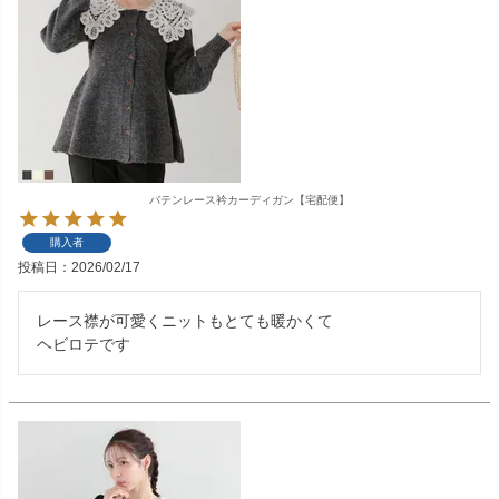
バテンレース衿カーディガン【宅配便】
購入者
投稿日
2026/02/17
レース襟が可愛くニットもとても暖かくて

ヘビロテです