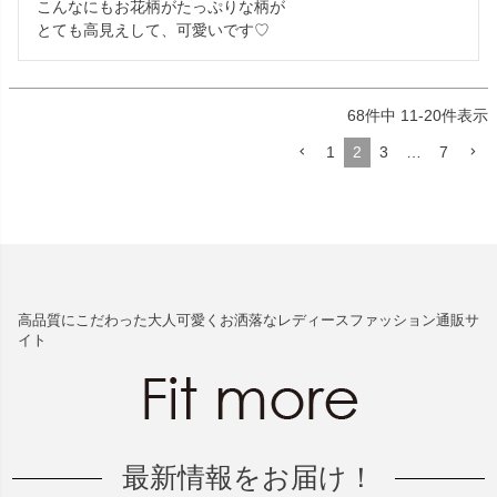
こんなにもお花柄がたっぷりな柄が

とても高見えして、可愛いです♡
68
件中
11
-
20
件表示
1
2
3
…
7
高品質にこだわった大人可愛くお洒落なレディースファッション通販サ
イト
最新情報をお届け！