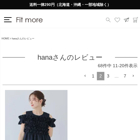
送料一律290円（北海道・沖縄・一部地域除く）
HOME
hanaさんのレビュー
hanaさんのレビュー
68
件中
11
-
20
件表示
1
2
3
…
7