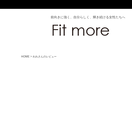
前向きに強く、自分らしく、輝き続ける女性たちへ
HOME
れれさんのレビュー