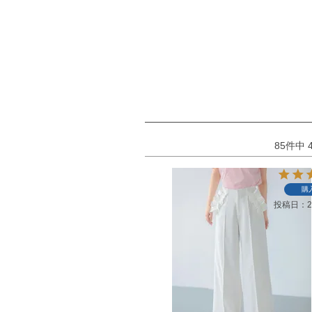
85
件中
購
投稿日
2