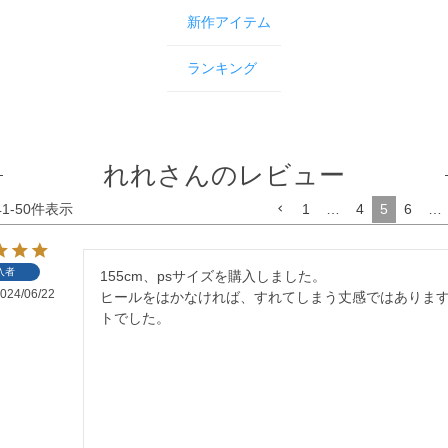
新作アイテム
ランキング
れれさんのレビュー
41
-
50
件表示
1
…
4
5
6
…
入者
155cm、psサイズを購入しました。

024/06/22
ヒールをはかなければ、すれてしまう丈感ではありま
トでした。