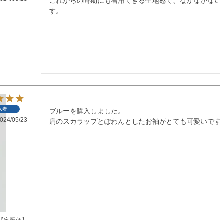
これからの時期にも着用できる生地感で、なかなかな
す。
入者
ブルーを購入しました。

024/05/23
肩のスカラップとぽわんとしたお袖がとても可愛いで
【宅配便】