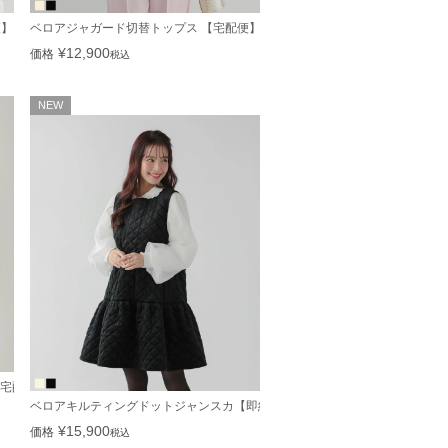
便】
ベロアジャガード切替トップス 【宅配便】
¥
12,900
価格
税込
NEW
宅配便】
ベロアキルティングドットジャンスカ【即納】【宅配便】
¥
15,900
価格
税込