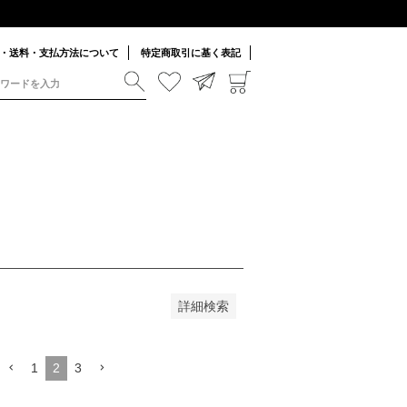
並び順
安い順
価格が高い順
・送料・支払方法について
特定商取引に基く表記
詳細検索
1
2
3