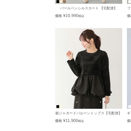
パールペンシルスカート 【宅配便】
フ
¥
10,990
価格
価
税込
裾ジャガードバルーントップス【宅配便】
ギ
¥
11,900
価格
価
税込