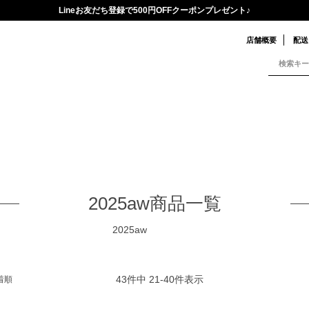
Lineお友だち登録で500円OFFクーポンプレゼント♪
タグ
新着順
価格が
再入荷
翌日発送
店舗概要
配送
ズ
M
L
LL
ー
レー
ブラウン
ベージュ
イエロー
パープル
ピンク
ッド
マルチ
2025aw商品一覧
検索
2025aw
43
件中
21
-
40
件表示
着順