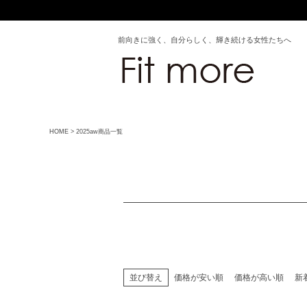
商品
セール
限定
前向きに強く、自分らしく、輝き続ける女性たちへ
サイ
指定なし
S
カラ
ホワイト
ブラック
グ
HOME
2025aw商品一覧
グリーン
ネイビー
ブルー
オレンジ
レ
並び替え
価格が安い順
価格が高い順
新