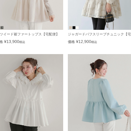
ツイード裾ファートップス【宅配便】
ジャガードパフスリーブチュニック【宅
¥
13,900
¥
12,900
格
価格
税込
税込