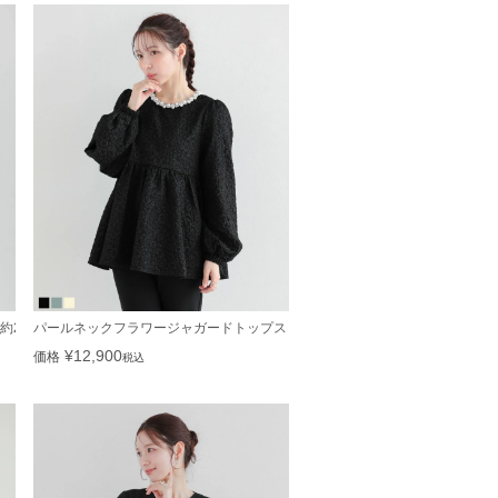
約2/5～順次発送】【宅配便】
パールネックフラワージャガードトップス【宅配便】
¥
12,900
価格
税込