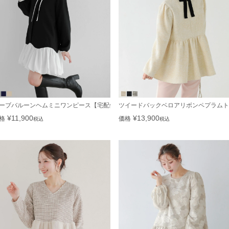
ーブバルーンヘムミニワンピース【宅配便】
ツイードバックベロアリボンペプラムト
¥
11,900
¥
13,900
格
価格
税込
税込