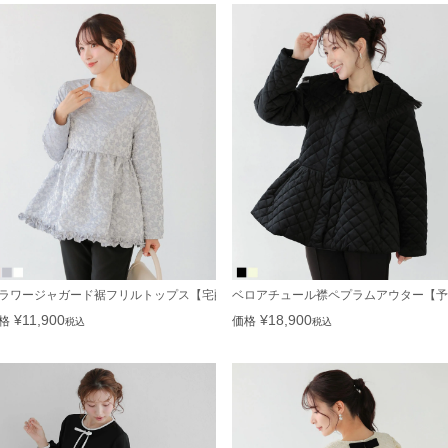
便】
ラワージャガード裾フリルトップス【宅配便】
ベロアチュール襟ペプラムアウター【予
¥
11,900
¥
18,900
格
価格
税込
税込