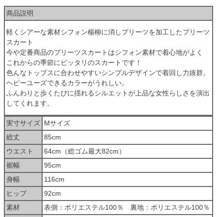
商品説明
軽くシアーな素材シフォン楊柳に消しプリーツを加工したプリーツ
スカート
今や定番商品のプリーツスカートはシフォン素材で着心地がよく
これからの季節にピッタリのスカートです！
色んなトップスに合わせやすいシンプルデザインで着回し力抜群。
ヘビーユーズできるカラーがうれしい。
ふんわりと歩くたびに揺れるシルエットが上品な女性らしさを演出
してくれます。
実寸サイズ
Мサイズ
総丈
85cm
ウエスト
64cm（総ゴム最大82cm）
裾幅
95cm
身幅
116cm
ヒップ
92cm
素材
表側：ポリエステル100％ 裏地：ポリエステル100％