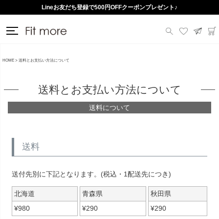
Lineお友だち登録で500円OFFクーポンプレゼント♪
送料一律290円（北海道・沖縄・一部地域除く）
HOME
送料とお支払い方法について
送料とお支払い方法について
送料について
送料
送付先別に下記となります。(税込・1配送先につき)
北海道
青森県
秋田県
¥
980
¥
290
¥
290