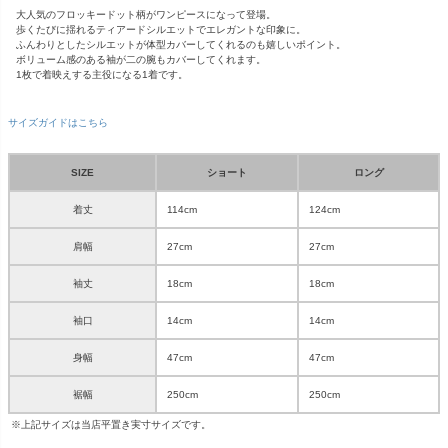
大人気のフロッキードット柄がワンピースになって登場。
歩くたびに揺れるティアードシルエットでエレガントな印象に。
ふんわりとしたシルエットが体型カバーしてくれるのも嬉しいポイント。
ボリューム感のある袖が二の腕もカバーしてくれます。
1枚で着映えする主役になる1着です。
サイズガイドはこちら
SIZE
ショート
ロング
着丈
114cm
124cm
肩幅
27cm
27cm
袖丈
18cm
18cm
袖口
14cm
14cm
身幅
47cm
47cm
裾幅
250cm
250cm
※上記サイズは当店平置き実寸サイズです。