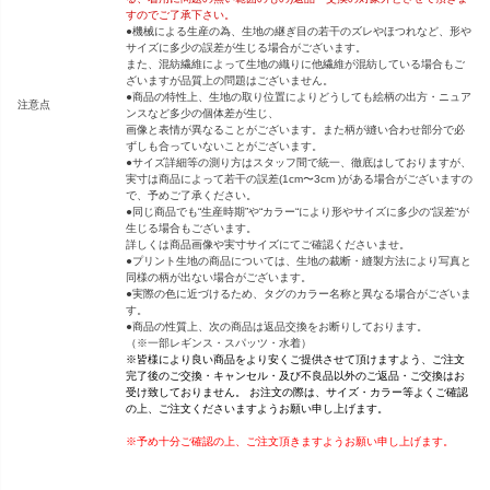
すのでご了承下さい。
●機械による生産の為、生地の継ぎ目の若干のズレやほつれなど、形や
サイズに多少の誤差が生じる場合がございます。
また、混紡繊維によって生地の織りに他繊維が混紡している場合もご
ざいますが品質上の問題はございません。
●商品の特性上、生地の取り位置によりどうしても絵柄の出方・ニュア
注意点
ンスなど多少の個体差が生じ、
画像と表情が異なることがございます。また柄が縫い合わせ部分で必
ずしも合っていないことがございます。
●サイズ詳細等の測り方はスタッフ間で統一、徹底はしておりますが、
実寸は商品によって若干の誤差(1cm〜3cm )がある場合がございますの
で、予めご了承ください。
●同じ商品でも“生産時期”や“カラー“により形やサイズに多少の“誤差“が
生じる場合もございます。
詳しくは商品画像や実寸サイズにてご確認くださいませ。
●プリント生地の商品については、生地の裁断・縫製方法により写真と
同様の柄が出ない場合がございます。
●実際の色に近づけるため、タグのカラー名称と異なる場合がございま
す。
●商品の性質上、次の商品は返品交換をお断りしております。
（※一部レギンス・スパッツ・水着）
※皆様により良い商品をより安くご提供させて頂けますよう、ご注文
完了後のご交換・キャンセル・及び不良品以外のご返品・ご交換はお
受け致しておりません。 お注文の際は、サイズ・カラー等よくご確認
の上、ご注文くださいますようお願い申し上げます。
※予め十分ご確認の上、ご注文頂きますようお願い申し上げます。