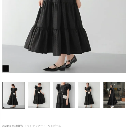
2024ss ss 春新作 ドット ティアード ワンピース