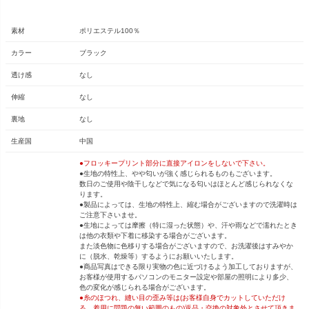
素材
ポリエステル100％
カラー
ブラック
透け感
なし
伸縮
なし
裏地
なし
生産国
中国
●フロッキープリント部分に直接アイロンをしないで下さい。
●生地の特性上、やや匂いが強く感じられるものもございます。
数日のご使用や陰干しなどで気になる匂いはほとんど感じられなくな
ります。
●製品によっては、生地の特性上、縮む場合がございますので洗濯時は
ご注意下さいませ。
●生地によっては摩擦（特に湿った状態）や、汗や雨などで濡れたとき
は他の衣類や下着に移染する場合がございます。
また淡色物に色移りする場合がございますので、お洗濯後はすみやか
に（脱水、乾燥等）するようにお願いいたします。
●商品写真はできる限り実物の色に近づけるよう加工しておりますが、
お客様が使用するパソコンのモニター設定や部屋の照明により多少、
色の変化が感じられる場合がございます。
●糸のほつれ、縫い目の歪み等は(お客様自身でカットしていただけ
る、着用に問題の無い範囲のもの)返品・交換の対象外とさせて頂きま