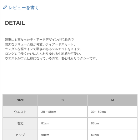
レビューを書く
DETAIL
幾重にも重なったティアードデザインが印象的で
贅沢なボリューム感が可愛いティアードスカート。
ランダムな裾ラインで動きのあるシルエットをメイク。
ロング丈で歩くたびにふんわりゆれる生地感か可愛い。
ウエストがゴム仕様になっているので、着心地もリラクシーです。
SIZE
S
M
ウエスト
28～48cm
30～50cm
着丈
81cm
83cm
ヒップ
58cm
60cm