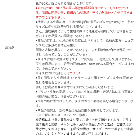
色の変化が感じられる場合がございます。
●糸のほつれ、縫い目の歪み等は(お客様自身でカットしていただけ
る、着用に問題の無い範囲のもの)返品・交換の対象外とさせて頂きま
すのでご了承下さい。
●機械による生産の為、生地の継ぎ目の若干のズレやほつれなど、形や
サイズに多少の誤差が生じる場合がございます。
また、混紡繊維によって生地の織りに他繊維が混紡している場合もご
ざいますが品質上の問題はございません。
●商品の特性上、生地の取り位置によりどうしても絵柄の出方・ニュア
ンスなど多少の個体差が生じ、
注意点
画像と表情が異なることがございます。また柄が縫い合わせ部分で必
ずしも合っていないことがございます。
●サイズ詳細等の測り方はスタッフ間で統一、徹底はしておりますが、
実寸は商品によって若干の誤差(3cm～5cm )がある場合がございますの
で、予めご了承ください。
サイズについて詳しくは
コチラ
!
●同じ商品でも“生産時期”や“カラー“により形やサイズに多少の“誤差“が
生じる場合もございます。
詳しくは商品画像や実寸サイズにてご確認くださいませ。
●プリント生地の商品については、生地の裁断・縫製方法により写真と
同様の柄が出ない場合がございます。
●実際の色に近づけるため、タグのカラー名称と異なる場合がございま
す。
●商品の性質上、次の商品は返品交換をお断りしております。
（※一部レギンス・スパッツ・水着）
※皆様により良い商品をより安くご提供させて頂けますよう、ご注文
完了後のご交換・キャンセル・及び不良品以外のご返品・ご交換はお
受け致しておりません。 お注文の際は、サイズ・カラー等よくご確認
の上、ご注文くださいますようお願い申し上げます。