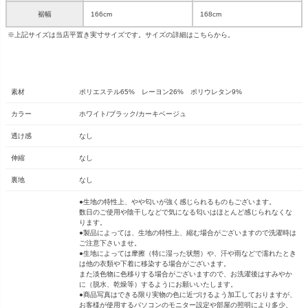
裾幅
166cm
168cm
※上記サイズは当店平置き実寸サイズです。サイズの詳細は
こちら
から。
素材
ポリエステル65% レーヨン26% ポリウレタン9%
カラー
ホワイト/ブラック/カーキベージュ
透け感
なし
伸縮
なし
裏地
なし
●生地の特性上、やや匂いが強く感じられるものもございます。
数日のご使用や陰干しなどで気になる匂いはほとんど感じられなくな
ります。
●製品によっては、生地の特性上、縮む場合がございますので洗濯時は
ご注意下さいませ。
●生地によっては摩擦（特に湿った状態）や、汗や雨などで濡れたとき
は他の衣類や下着に移染する場合がございます。
また淡色物に色移りする場合がございますので、お洗濯後はすみやか
に（脱水、乾燥等）するようにお願いいたします。
●商品写真はできる限り実物の色に近づけるよう加工しておりますが、
お客様が使用するパソコンのモニター設定や部屋の照明により多少、