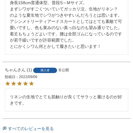
身長158cm普通体型、普段S～Mサイズ。

まずシワがすごくついていてガッカリ泣。生地がリネン？

のような夏生地でシワがつきやすいんだろうとは思います。

アシンメトリーティアードスカートとしてはとても素敵て可
愛いですし、色も黄みのない真っ白なのも望み通りでした。
着丈もちょうどよいです。腰は全部ゴムになっているのです
が若干緩いですが許容範囲でした。

とにかくシワん何とかして履きたいと思います！
ちゃん
1
非公開
購入者
投稿日
2022/09/06
リネンの生地でとても肌触りが良くてサラッと履けるのが好
きです。
すべてのレビューを見る