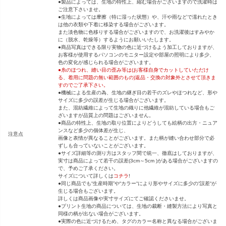
●製品によっては、生地の特性上、縮む場合がございますので洗濯時は
ご注意下さいませ。
●生地によっては摩擦（特に湿った状態）や、汗や雨などで濡れたとき
は他の衣類や下着に移染する場合がございます。
また淡色物に色移りする場合がございますので、お洗濯後はすみやか
に（脱水、乾燥等）するようにお願いいたします。
●商品写真はできる限り実物の色に近づけるよう加工しておりますが、
お客様が使用するパソコンのモニター設定や部屋の照明により多少、
色の変化が感じられる場合がございます。
●糸のほつれ、縫い目の歪み等は(お客様自身でカットしていただけ
る、着用に問題の無い範囲のもの)返品・交換の対象外とさせて頂きま
すのでご了承下さい。
●機械による生産の為、生地の継ぎ目の若干のズレやほつれなど、形や
サイズに多少の誤差が生じる場合がございます。
また、混紡繊維によって生地の織りに他繊維が混紡している場合もご
ざいますが品質上の問題はございません。
●商品の特性上、生地の取り位置によりどうしても絵柄の出方・ニュア
ンスなど多少の個体差が生じ、
注意点
画像と表情が異なることがございます。また柄が縫い合わせ部分で必
ずしも合っていないことがございます。
●サイズ詳細等の測り方はスタッフ間で統一、徹底はしておりますが、
実寸は商品によって若干の誤差(3cm～5cm )がある場合がございますの
で、予めご了承ください。
サイズについて詳しくは
コチラ
!
●同じ商品でも“生産時期”や“カラー“により形やサイズに多少の“誤差“が
生じる場合もございます。
詳しくは商品画像や実寸サイズにてご確認くださいませ。
●プリント生地の商品については、生地の裁断・縫製方法により写真と
同様の柄が出ない場合がございます。
●実際の色に近づけるため、タグのカラー名称と異なる場合がございま