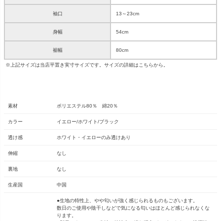
袖口
13～23cm
身幅
54cm
裾幅
80cm
※上記サイズは当店平置き実寸サイズです。サイズの詳細は
こちら
から。
素材
ポリエステル80％ 綿20％
カラー
イエロー/ホワイト/ブラック
透け感
ホワイト・イエローのみ透けあり
伸縮
なし
裏地
なし
生産国
中国
●生地の特性上、やや匂いが強く感じられるものもございます。
数日のご使用や陰干しなどで気になる匂いはほとんど感じられなくな
ります。