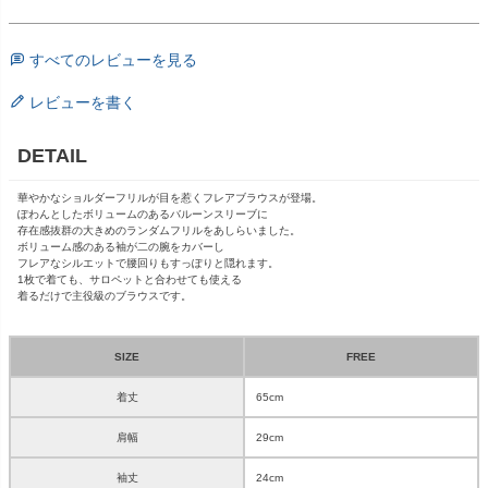
すべてのレビューを見る
レビューを書く
DETAIL
華やかなショルダーフリルが目を惹くフレアブラウスが登場。
ぽわんとしたボリュームのあるバルーンスリーブに
存在感抜群の大きめのランダムフリルをあしらいました。
ボリューム感のある袖が二の腕をカバーし
フレアなシルエットで腰回りもすっぽりと隠れます。
1枚で着ても、サロペットと合わせても使える
着るだけで主役級のブラウスです。
SIZE
FREE
着丈
65cm
肩幅
29cm
袖丈
24cm