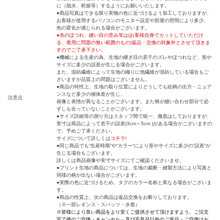
に（脱水、乾燥等）するようにお願いいたします。
●商品写真はできる限り実物の色に近づけるよう加工しておりますが、
お客様が使用するパソコンのモニター設定や部屋の照明により多少、
色の変化が感じられる場合がございます。
●糸のほつれ、縫い目の歪み等は(お客様自身でカットしていただけ
る、着用に問題の無い範囲のもの)返品・交換の対象外とさせて頂きま
すのでご了承下さい。
●機械による生産の為、生地の継ぎ目の若干のズレやほつれなど、形や
サイズに多少の誤差が生じる場合がございます。
また、混紡繊維によって生地の織りに他繊維が混紡している場合もご
ざいますが品質上の問題はございません。
●商品の特性上、生地の取り位置によりどうしても絵柄の出方・ニュア
ンスなど多少の個体差が生じ、
注意点
画像と表情が異なることがございます。また柄が縫い合わせ部分で必
ずしも合っていないことがございます。
●サイズ詳細等の測り方はスタッフ間で統一、徹底はしておりますが、
実寸は商品によって若干の誤差(3cm～5cm )がある場合がございますの
で、予めご了承ください。
サイズについて詳しくは
コチラ
!
●同じ商品でも“生産時期”や“カラー“により形やサイズに多少の“誤差“が
生じる場合もございます。
詳しくは商品画像や実寸サイズにてご確認くださいませ。
●プリント生地の商品については、生地の裁断・縫製方法により写真と
同様の柄が出ない場合がございます。
●実際の色に近づけるため、タグのカラー名称と異なる場合がございま
す。
●商品の性質上、次の商品は返品交換をお断りしております。
（※一部レギンス・スパッツ・水着）
※皆様により良い商品をより安くご提供させて頂けますよう、ご注文
完了後のご交換・キャンセル・及び不良品以外のご返品・ご交換はお