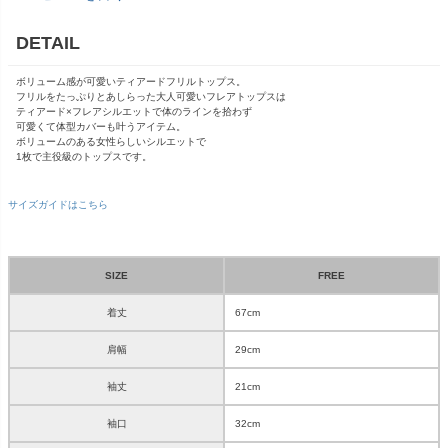
DETAIL
ボリューム感が可愛いティアードフリルトップス。
フリルをたっぷりとあしらった大人可愛いフレアトップスは
ティアード×フレアシルエットで体のラインを拾わず
可愛くて体型カバーも叶うアイテム。
ボリュームのある女性らしいシルエットで
1枚で主役級のトップスです。
サイズガイドはこちら
SIZE
FREE
着丈
67cm
肩幅
29cm
袖丈
21cm
袖口
32cm