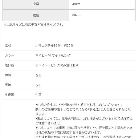
身幅
45cm
裾幅
88cm
※上記サイズは当店平置き実寸サイズです。
素材
ポリエステル80％ 綿20％
カラー
ネイビー/ホワイト/ピンク
透け感
ホワイト・ピンクのみ透けあり
伸縮
なし
裏地
なし
生産国
中国
●生地の特性上、やや匂いが強く感じられるものもございます。
数日のご使用や陰干しなどで気になる匂いはほとんど感じられなくな
ります。
●製品によっては、生地の特性上、縮む場合がございますので洗濯時は
ご注意下さいませ。
●生地によっては摩擦（特に湿った状態）や、汗や雨などで濡れたとき
は他の衣類や下着に移染する場合がございます。
また淡色物に色移りする場合がございますので、お洗濯後はすみやか