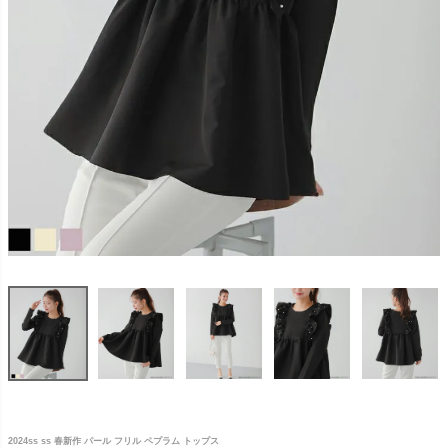
2024ss ss 春新作 パール フリル ペプラム トップス