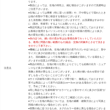
ります。
●製品によっては、生地の特性上、縮む場合がございますので洗濯時は
ご注意下さいませ。
●生地によっては摩擦（特に湿った状態）や、汗や雨などで濡れたとき
は他の衣類や下着に移染する場合がございます。
また淡色物に色移りする場合がございますので、お洗濯後はすみやか
に（脱水、乾燥等）するようにお願いいたします。
●商品写真はできる限り実物の色に近づけるよう加工しておりますが、
お客様が使用するパソコンのモニター設定や部屋の照明により多少、
色の変化が感じられる場合がございます。
●糸のほつれ、縫い目の歪み等は(お客様自身でカットしていただけ
る、着用に問題の無い範囲のもの)返品・交換の対象外とさせて頂きま
すのでご了承下さい。
●機械による生産の為、生地の継ぎ目の若干のズレやほつれなど、形や
サイズに多少の誤差が生じる場合がございます。
また、混紡繊維によって生地の織りに他繊維が混紡している場合もご
ざいますが品質上の問題はございません。
●商品の特性上、生地の取り位置によりどうしても絵柄の出方・ニュア
注意点
ンスなど多少の個体差が生じ、
画像と表情が異なることがございます。また柄が縫い合わせ部分で必
ずしも合っていないことがございます。
●サイズ詳細等の測り方はスタッフ間で統一、徹底はしておりますが、
実寸は商品によって若干の誤差(1cm〜3cm )がある場合がございますの
で、予めご了承ください。
●同じ商品でも“生産時期”や“カラー“により形やサイズに多少の“誤差“が
生じる場合もございます。
詳しくは商品画像や実寸サイズにてご確認くださいませ。
●プリント生地の商品については、生地の裁断・縫製方法により写真と
同様の柄が出ない場合がございます。
●実際の色に近づけるため、タグのカラー名称と異なる場合がございま