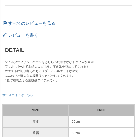
すべてのレビューを見る
レビューを書く
DETAIL
ショルダーフリルにパールをあしらった華やかなトップスが登場。
フリル×パールで上品な大人可愛い雰囲気を演出してくれます
ウエストに切り替えのあるペプラムシルエットなので
ふんわりと気になる腰回りをカバーしてくれます。
1枚で着映えする主役級アイテムです。
サイズガイドはこちら
SIZE
FREE
着丈
65cm
肩幅
30cm