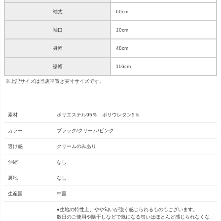
袖丈
60cm
袖口
10cm
身幅
48cm
裾幅
116cm
※上記サイズは当店平置き実寸サイズです。
素材
ポリエステル95％ ポリウレタン5％
カラー
ブラック/クリーム/ピンク
透け感
クリームのみあり
伸縮
なし
裏地
なし
生産国
中国
●生地の特性上、やや匂いが強く感じられるものもございます。
数日のご使用や陰干しなどで気になる匂いはほとんど感じられなくな