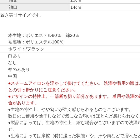
袖丈
25cm
袖口
14cm
平置き実寸サイズです。
本生地：ポリエステル80％ 綿20％
袖裏地：ポリエステル100％
ホワイト/ブラック
白あり
なし
袖のみあり
中国
●スチームアイロンを浮かして掛けてください。 洗濯や着用の際
との引っ掛かりにご注意ください。
●デザインの特性上、一部断ち切り部分があります。 着用や洗濯
合があります。
●生地の特性上、やや匂いが強く感じられるものもございます。
数日のご使用や陰干しなどで気になる匂いはほとんど感じられなく
●製品によっては、生地の特性上、縮む場合がございますので洗濯
せ。
●生地によっては摩擦（特に湿った状態）や、汗や雨などで濡れた