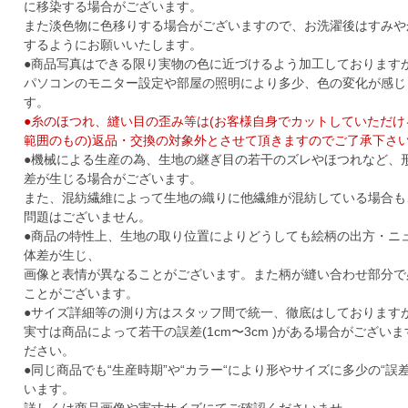
に移染する場合がございます。
また淡色物に色移りする場合がございますので、お洗濯後はすみや
するようにお願いいたします。
●商品写真はできる限り実物の色に近づけるよう加工しております
パソコンのモニター設定や部屋の照明により多少、色の変化が感じ
す。
●糸のほつれ、縫い目の歪み等は(お客様自身でカットしていただ
範囲のもの)返品・交換の対象外とさせて頂きますのでご了承下さ
●機械による生産の為、生地の継ぎ目の若干のズレやほつれなど、
差が生じる場合がございます。
また、混紡繊維によって生地の織りに他繊維が混紡している場合も
問題はございません。
●商品の特性上、生地の取り位置によりどうしても絵柄の出方・ニ
体差が生じ、
画像と表情が異なることがございます。また柄が縫い合わせ部分で
ことがございます。
●サイズ詳細等の測り方はスタッフ間で統一、徹底はしております
実寸は商品によって若干の誤差(1cm〜3cm )がある場合がござい
ださい。
●同じ商品でも“生産時期”や“カラー“により形やサイズに多少の“誤
います。