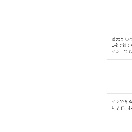
首元と袖の
1枚で着て
インして
インでき
います。