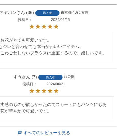
アヤパン
36
東京都
40代
女性
購入者
投稿日
2024/06/25
お花がとても可愛いです。

もジレと合わせても本当かわいいアイテム。

もごわごわしないブラウスは重宝するので、嬉しいです。
すう
7
非公開
購入者
投稿日
2024/06/21
る丈感のものが欲しかったのでスカートにもパンツにもあ
お花が華やかで可愛いです。
すべてのレビューを見る