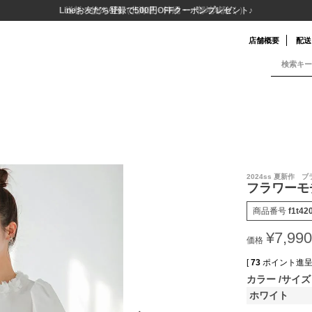
送料一律290円（北海道・沖縄・一部地域除く）
店舗概要
配送
2024ss 夏新作
フラワーモ
商品番号
f1t42
¥
7,990
価格
[
73
ポイント進呈 
カラー
サイズ
ホワイト