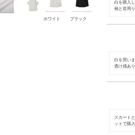
白を購入し
袖と首周
ホワイト
ブラック
白を買いま
透け感あ
スカート
ットで購