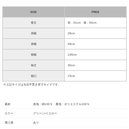
SIZE
FREE
着丈
前：61cm 後：64cm
肩幅
28cm
身幅
49cm
裾幅
146cm
袖丈
30cm
袖口
15cm
※上記サイズは当店平置き実寸サイズです。
素材
表地：綿100％ 裏地：ポリエステル100％
カラー
グリーン/イエロー
透け感
あり