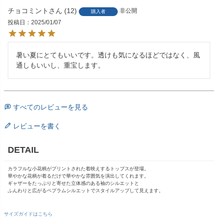
チョコミント
12
非公開
購入者
投稿日
2025/01/07
暑い夏にとてもいいです。透けも気になるほどではなく、風
通しもいいし、重宝します。
すべてのレビューを見る
レビューを書く
DETAIL
カラフルな小花柄がプリントされた着映えするトップスが登場。
華やかな花柄が着るだけで華やかな雰囲気を演出してくれます。
ギャザーをたっぷりと寄せた立体感のある袖のシルエットと
ふんわりと広がるペプラムシルエットでスタイルアップして見えます。
サイズガイドはこちら