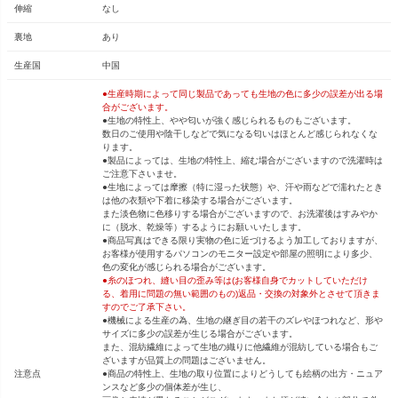
伸縮
なし
裏地
あり
生産国
中国
●生産時期によって同じ製品であっても生地の色に多少の誤差が出る場
合がございます。
●生地の特性上、やや匂いが強く感じられるものもございます。
数日のご使用や陰干しなどで気になる匂いはほとんど感じられなくな
ります。
●製品によっては、生地の特性上、縮む場合がございますので洗濯時は
ご注意下さいませ。
●生地によっては摩擦（特に湿った状態）や、汗や雨などで濡れたとき
は他の衣類や下着に移染する場合がございます。
また淡色物に色移りする場合がございますので、お洗濯後はすみやか
に（脱水、乾燥等）するようにお願いいたします。
●商品写真はできる限り実物の色に近づけるよう加工しておりますが、
お客様が使用するパソコンのモニター設定や部屋の照明により多少、
色の変化が感じられる場合がございます。
●糸のほつれ、縫い目の歪み等は(お客様自身でカットしていただけ
る、着用に問題の無い範囲のもの)返品・交換の対象外とさせて頂きま
すのでご了承下さい。
●機械による生産の為、生地の継ぎ目の若干のズレやほつれなど、形や
サイズに多少の誤差が生じる場合がございます。
また、混紡繊維によって生地の織りに他繊維が混紡している場合もご
ざいますが品質上の問題はございません。
注意点
●商品の特性上、生地の取り位置によりどうしても絵柄の出方・ニュア
ンスなど多少の個体差が生じ、