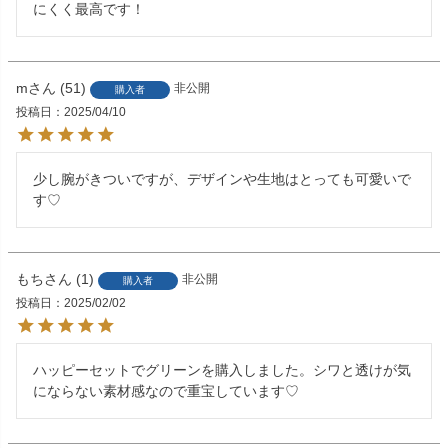
にくく最高です！
m
51
非公開
購入者
投稿日
2025/04/10
少し腕がきついですが、デザインや生地はとっても可愛いで
す♡
もち
1
非公開
購入者
投稿日
2025/02/02
ハッピーセットでグリーンを購入しました。シワと透けが気
にならない素材感なので重宝しています♡