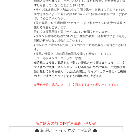
画像と表情が異なることがございます。また柄が縫い合わせ部分で必
ずしも合っていないことがございます。
●サイズ詳細等の測り方はスタッフ間で統一、徹底はしておりますが、
実寸は商品によって若干の誤差(1cm～3cm )がある場合がございますの
で、予めご了承ください。
●同じ商品でも“生産時期”や“カラー“により形やサイズに多少の“誤差“が
生じる場合もございます。
詳しくは商品画像や実寸サイズにてご確認くださいませ。
●プリント生地の商品については、生地の裁断・縫製方法により写真と
同様の柄が出ない場合がございます。
●実際の色に近づけるため、タグのカラー名称と異なる場合がございま
す。
●商品の性質上、次の商品は返品交換をお断りしております。
（※一部レギンス・スパッツ・水着）
※皆様により良い商品をより安くご提供させて頂けますよう、ご注文
完了後のご交換・キャンセル・及び不良品以外のご返品・ご交換はお
受け致しておりません。 お注文の際は、サイズ・カラー等よくご確認
の上、ご注文くださいますようお願い申し上げます。
※予め十分ご確認の上、ご注文頂きますようお願い申し上げます。
※ご購入の前に必ずお読み下さい※
◆商品についてのご注意◆