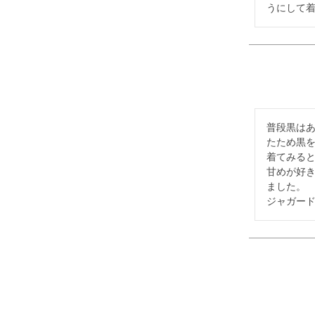
うにして
普段黒は
たため黒を
着てみると
甘めが好
ました。

ジャガー