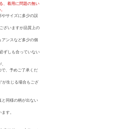
ける、着用に問題の無い
い。
形やサイズに多少の誤
ございますが品質上の
ュアンスなど多少の個
必ずしも合っていない
が、
すので、予めご了承くだ
差“が生じる場合もござ
真と同様の柄が出ない
います。