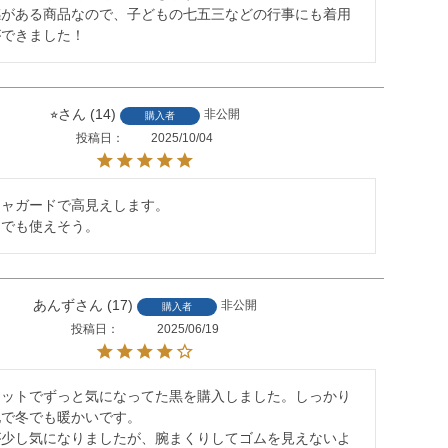
感がある商品なので、子どもの七五三などの行事にも着用
ができました！
⭐︎
14
非公開
購入者
投稿日
2025/10/04
ャガードで高見えします。

ーでも使えそう。
あんず
17
非公開
購入者
投稿日
2025/06/19
セットでずっと気になってた黒を購入しました。しっかり
で冬でも暖かいです。

が少し気になりましたが、腕まくりしてゴムを見えないよ