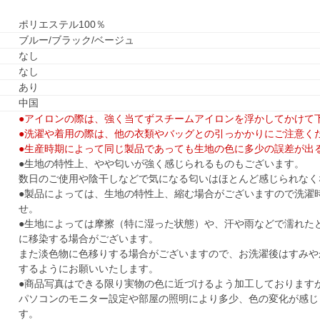
ポリエステル100％
ブルー/ブラック/ベージュ
なし
なし
あり
中国
●アイロンの際は、強く当てずスチームアイロンを浮かしてかけて
●洗濯や着用の際は、他の衣類やバッグとの引っかかりにご注意く
●生産時期によって同じ製品であっても生地の色に多少の誤差が出
●生地の特性上、やや匂いが強く感じられるものもございます。
数日のご使用や陰干しなどで気になる匂いはほとんど感じられなく
●製品によっては、生地の特性上、縮む場合がございますので洗濯
せ。
●生地によっては摩擦（特に湿った状態）や、汗や雨などで濡れた
に移染する場合がございます。
また淡色物に色移りする場合がございますので、お洗濯後はすみや
するようにお願いいたします。
●商品写真はできる限り実物の色に近づけるよう加工しております
パソコンのモニター設定や部屋の照明により多少、色の変化が感じ
す。