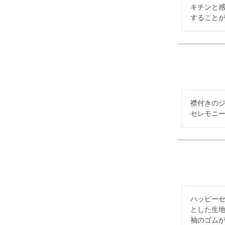
キチンと
すること
襟付きのジ
セレモニ
ハッピー
とした生地
袖のゴム