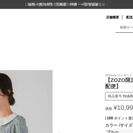
送料一律290円（北海道・沖縄・一部地域除く）
店舗概要
配送
2024aw ジャガ
【ZOZO
配便】
商品番号
f1t42
¥
10,9
価格
[
100
ポイント進呈
カラー
サイズ
ブルー