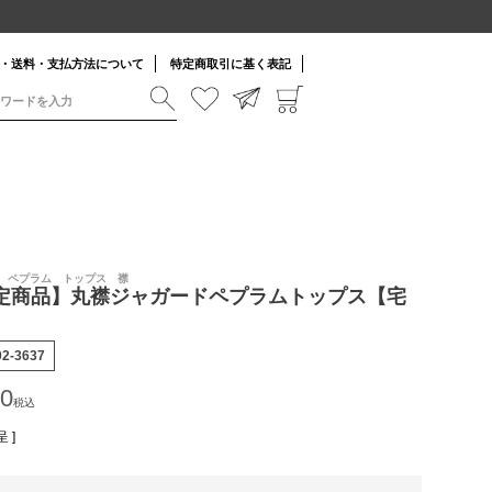
・送料・支払方法について
特定商取引に基く表記
ード ペプラム トップス 襟
限定商品】丸襟ジャガードペプラムトップス【宅
02-3637
90
税込
 ]