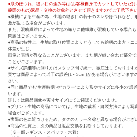
●糸のほつれ、縫い目の歪み等は(お客様自身でカットしていただ
範囲のもの)返品・交換の対象外とさせて頂きますのでご了承下さ
●機械による生産の為、生地の継ぎ目の若干のズレやほつれなど、
差が生じる場合がございます。
また、混紡繊維によって生地の織りに他繊維が混紡している場合も
問題はございません。
●商品の特性上、生地の取り位置によりどうしても絵柄の出方・ニ
体差が生じ、
画像と表情が異なることがございます。また柄が縫い合わせ部分で
ことがございます。
●サイズ詳細等の測り方はスタッフ間で統一、徹底はしております
実寸は商品によって若干の誤差(1～3cm )がある場合がございま
さい。
●同じ商品でも“生産時期”や“カラー“により形やサイズに多少の“誤
います。
詳しくは商品画像や実寸サイズにてご確認くださいませ。
●プリント生地の商品については、生地の裁断・縫製方法により写
場合がございます。
●実際の色に近づけるため、タグのカラー名称と異なる場合がござ
●商品の性質上、次の商品は返品交換をお断りしております。
（※一部レギンス・スパッツ・水着）