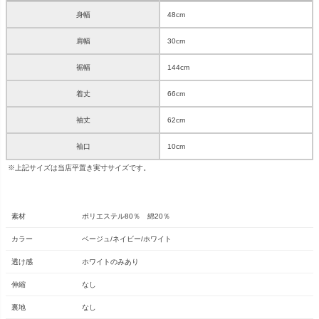
身幅
48cm
肩幅
30cm
裾幅
144cm
着丈
66cm
袖丈
62cm
袖口
10cm
※上記サイズは当店平置き実寸サイズです。
素材
ポリエステル80％ 綿20％
カラー
ベージュ/ネイビー/ホワイト
透け感
ホワイトのみあり
伸縮
なし
裏地
なし