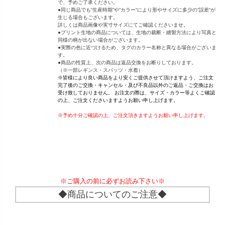
で、予めご了承ください。
●同じ商品でも“生産時期”や“カラー“により形やサイズに多少の“誤差“が
生じる場合もございます。
詳しくは商品画像や実寸サイズにてご確認くださいませ。
●プリント生地の商品については、生地の裁断・縫製方法により写真と
同様の柄が出ない場合がございます。
●実際の色に近づけるため、タグのカラー名称と異なる場合がございま
す。
●商品の性質上、次の商品は返品交換をお断りしております。
（※一部レギンス・スパッツ・水着）
※皆様により良い商品をより安くご提供させて頂けますよう、ご注文
完了後のご交換・キャンセル・及び不良品以外のご返品・ご交換はお
受け致しておりません。 お注文の際は、サイズ・カラー等よくご確認
の上、ご注文くださいますようお願い申し上げます。
※予め十分ご確認の上、ご注文頂きますようお願い申し上げます。
※ご購入の前に必ずお読み下さい※
◆商品についてのご注意◆