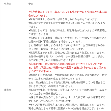
生産国
中国
●生産時期によって同じ製品であっても生地の色に多少の誤差が出る場
合がございます。
●生地の特性上、やや匂いが強く感じられるものもございます。
数日のご使用や陰干しなどで気になる匂いはほとんど感じられなくな
ります。
●製品によっては、生地の特性上、縮む場合がございますので洗濯時は
ご注意下さいませ。
●生地によっては摩擦（特に湿った状態）や、汗や雨などで濡れたとき
は他の衣類や下着に移染する場合がございます。
また淡色物に色移りする場合がございますので、お洗濯後はすみやか
に（脱水、乾燥等）するようにお願いいたします。
●商品写真はできる限り実物の色に近づけるよう加工しておりますが、
お客様が使用するパソコンのモニター設定や部屋の照明により多少、
色の変化が感じられる場合がございます。
●糸のほつれ、縫い目の歪み等は(お客様自身でカットしていただけ
る、着用に問題の無い範囲のもの)返品・交換の対象外とさせて頂きま
すのでご了承下さい。
●機械による生産の為、生地の継ぎ目の若干のズレやほつれなど、形や
サイズに多少の誤差が生じる場合がございます。
また、混紡繊維によって生地の織りに他繊維が混紡している場合もご
ざいますが品質上の問題はございません。
注意点
●商品の特性上、生地の取り位置によりどうしても絵柄の出方・ニュア
ンスなど多少の個体差が生じ、
画像と表情が異なることがございます。また柄が縫い合わせ部分で必
ずしも合っていないことがございます。
●サイズ詳細等の測り方はスタッフ間で統一、徹底はしておりますが、
実寸は商品によって若干の誤差(1～3cm )がある場合がございますの