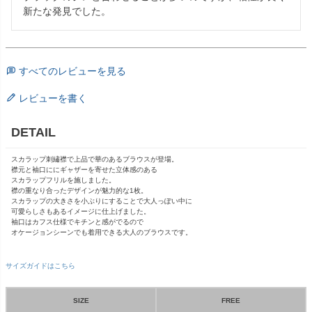
新たな発見でした。
すべてのレビューを見る
レビューを書く
DETAIL
スカラップ刺繡襟で上品で華のあるブラウスが登場。
襟元と袖口ににギャザーを寄せた立体感のある
スカラップフリルを施しました。
襟の重なり合ったデザインが魅力的な1枚。
スカラップの大きさを小ぶりにすることで大人っぽい中に
可愛らしさもあるイメージに仕上げました。
袖口はカフス仕様でキチンと感がでるので
オケージョンシーンでも着用できる大人のブラウスです。
サイズガイドはこちら
SIZE
FREE