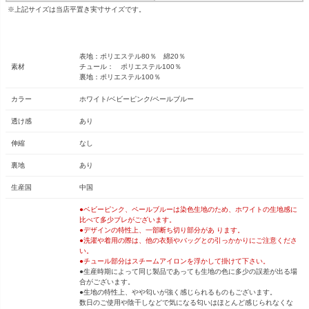
※上記サイズは当店平置き実寸サイズです。
表地：ポリエステル80％ 綿20％
素材
チュール： ポリエステル100％
裏地：ポリエステル100％
カラー
ホワイト/ベビーピンク/ペールブルー
透け感
あり
伸縮
なし
裏地
あり
生産国
中国
●ベビーピンク、ペールブルーは染色生地のため、ホワイトの生地感に
比べて多少ブレがございます。
●デザインの特性上、一部断ち切り部分があ ります。
●洗濯や着用の際は、他の衣類やバッグとの引っかかりにご注意くださ
い。
●チュール部分はスチームアイロンを浮かして掛けて下さい。
●生産時期によって同じ製品であっても生地の色に多少の誤差が出る場
合がございます。
●生地の特性上、やや匂いが強く感じられるものもございます。
数日のご使用や陰干しなどで気になる匂いはほとんど感じられなくな