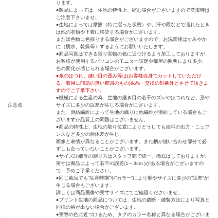
ります。
●製品によっては、生地の特性上、縮む場合がございますので洗濯時は
ご注意下さいませ。
●生地によっては摩擦（特に湿った状態）や、汗や雨などで濡れたとき
は他の衣類や下着に移染する場合がございます。
また淡色物に色移りする場合がございますので、お洗濯後はすみやか
に（脱水、乾燥等）するようにお願いいたします。
●商品写真はできる限り実物の色に近づけるよう加工しておりますが、
お客様が使用するパソコンのモニター設定や部屋の照明により多少、
色の変化が感じられる場合がございます。
●糸のほつれ、縫い目の歪み等は(お客様自身でカットしていただけ
る、着用に問題の無い範囲のもの)返品・交換の対象外とさせて頂きま
すのでご了承下さい。
●機械による生産の為、生地の継ぎ目の若干のズレやほつれなど、形や
注意点
サイズに多少の誤差が生じる場合がございます。
また、混紡繊維によって生地の織りに他繊維が混紡している場合もご
ざいますが品質上の問題はございません。
●商品の特性上、生地の取り位置によりどうしても絵柄の出方・ニュア
ンスなど多少の個体差が生じ、
画像と表情が異なることがございます。また柄が縫い合わせ部分で必
ずしも合っていないことがございます。
●サイズ詳細等の測り方はスタッフ間で統一、徹底はしておりますが、
実寸は商品によって若干の誤差(1～3cm )がある場合がございますの
で、予めご了承ください。
●同じ商品でも“生産時期”や“カラー“により形やサイズに多少の“誤差“が
生じる場合もございます。
詳しくは商品画像や実寸サイズにてご確認くださいませ。
●プリント生地の商品については、生地の裁断・縫製方法により写真と
同様の柄が出ない場合がございます。
●実際の色に近づけるため、タグのカラー名称と異なる場合がございま