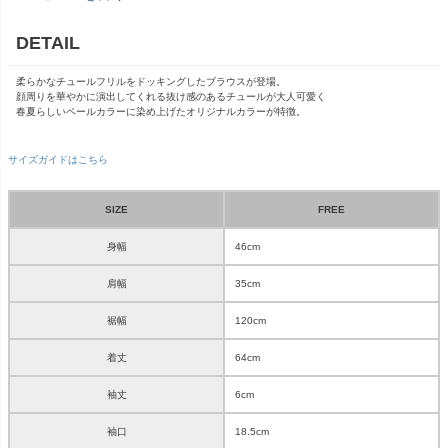
DETAIL
柔らかなチュールフリルをドッキングしたブラウスが登場。
顔周りを華やかに演出してくれる抜け感のあるチュールが大人可愛く
春夏らしいペールカラーに染め上げたオリジナルカラーが特徴。
サイズガイドはこちら
SIZE
FREE
身幅
46cm
肩幅
35cm
裾幅
120cm
着丈
64cm
袖丈
6cm
袖口
18.5cm