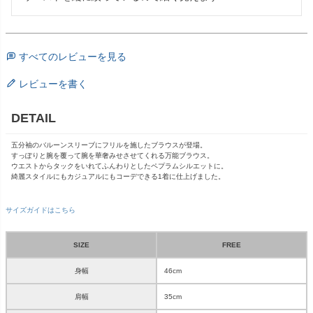
すべてのレビューを見る
レビューを書く
DETAIL
五分袖のバルーンスリーブにフリルを施したブラウスが登場。
すっぽりと腕を覆って腕を華奢みせさせてくれる万能ブラウス。
ウエストからタックをいれてふんわりとしたペプラムシルエットに。
綺麗スタイルにもカジュアルにもコーデできる1着に仕上げました。
サイズガイドはこちら
SIZE
FREE
身幅
46cm
肩幅
35cm