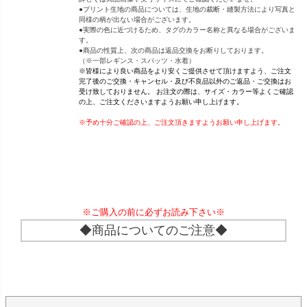
●プリント生地の商品については、生地の裁断・縫製方法により写真と
同様の柄が出ない場合がございます。
●実際の色に近づけるため、タグのカラー名称と異なる場合がございま
す。
●商品の性質上、次の商品は返品交換をお断りしております。
（※一部レギンス・スパッツ・水着）
※皆様により良い商品をより安くご提供させて頂けますよう、ご注文
完了後のご交換・キャンセル・及び不良品以外のご返品・ご交換はお
受け致しておりません。 お注文の際は、サイズ・カラー等よくご確認
の上、ご注文くださいますようお願い申し上げます。
※予め十分ご確認の上、ご注文頂きますようお願い申し上げます。
※ご購入の前に必ずお読み下さい※
◆商品についてのご注意◆