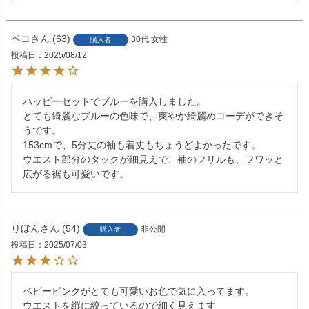
ペコ
63
30代
女性
購入者
投稿日
2025/08/12
ハッピーセットでブルーを購入しました。

とても綺麗なブルーの色味で、爽やか綺麗めコーデができそ
うです。

153cmで、5分丈の袖も着丈もちょうどよかったです。

ウエスト部分のタックが細見えで、袖のフリルも、フワッと
広がる裾も可愛いです。
りぼん
54
非公開
購入者
投稿日
2025/07/03
ベビーピンクがとても可愛いお色で気に入ってます。

ウエストを縦に絞っているので細く見えます