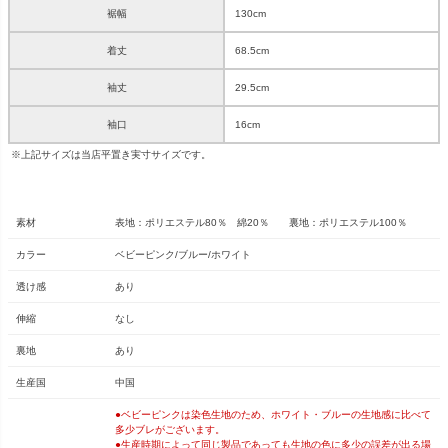
裾幅
130cm
着丈
68.5cm
袖丈
29.5cm
袖口
16cm
※上記サイズは当店平置き実寸サイズです。
素材
表地：ポリエステル80％ 綿20％ 裏地：ポリエステル100％
カラー
ベビーピンク/ブルー/ホワイト
透け感
あり
伸縮
なし
裏地
あり
生産国
中国
●ベビーピンクは染色生地のため、ホワイト・ブルーの生地感に比べて
多少ブレがございます。
●生産時期によって同じ製品であっても生地の色に多少の誤差が出る場