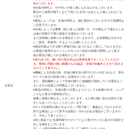
合がございます。
●生地の特性上、やや匂いが強く感じられるものもございます。
数日のご使用や陰干しなどで気になる匂いはほとんど感じられなくな
ります。
●製品によっては、生地の特性上、縮む場合がございますので洗濯時は
ご注意下さいませ。
●生地によっては摩擦（特に湿った状態）や、汗や雨などで濡れたとき
は他の衣類や下着に移染する場合がございます。
また淡色物に色移りする場合がございますので、お洗濯後はすみやか
に（脱水、乾燥等）するようにお願いいたします。
●商品写真はできる限り実物の色に近づけるよう加工しておりますが、
お客様が使用するパソコンのモニター設定や部屋の照明により多少、
色の変化が感じられる場合がございます。
●糸のほつれ、縫い目の歪み等は(お客様自身でカットしていただけ
る、着用に問題の無い範囲のもの)返品・交換の対象外とさせて頂きま
すのでご了承下さい。
●機械による生産の為、生地の継ぎ目の若干のズレやほつれなど、形や
サイズに多少の誤差が生じる場合がございます。
また、混紡繊維によって生地の織りに他繊維が混紡している場合もご
注意点
ざいますが品質上の問題はございません。
●商品の特性上、生地の取り位置によりどうしても絵柄の出方・ニュア
ンスなど多少の個体差が生じ、
画像と表情が異なることがございます。また柄が縫い合わせ部分で必
ずしも合っていないことがございます。
●サイズ詳細等の測り方はスタッフ間で統一、徹底はしておりますが、
実寸は商品によって若干の誤差(1～3cm )がある場合がございますの
で、予めご了承ください。
●同じ商品でも“生産時期”や“カラー“により形やサイズに多少の“誤差“が
生じる場合もございます。
詳しくは商品画像や実寸サイズにてご確認くださいませ。