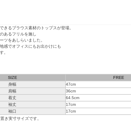
できるブラウス素材のトップスが登場。
のあるフリルを施し
ーツをあしらいました。
地感でオフィスにもお出かけにも
す。
SIZE
FREE
身幅
47cm
肩幅
36cm
着丈
64.5cm
袖丈
17cm
袖口
17cm
平置き実寸サイズです。