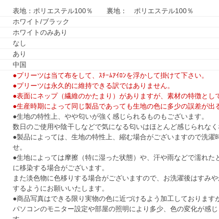
表地：ポリエステル100％ 裏地： ポリエステル100％
ホワイト/ブラック
ホワイトのみあり
なし
あり
中国
●プリーツは当て布をして、ｽﾁｰﾑｱｲﾛﾝを浮かして掛けて下さい。
●プリーツは永久的に維持できる訳ではありません。
●表面にネップ（繊維のかたまり）がありますが、素材の特徴とし
●生産時期によって同じ製品であっても生地の色に多少の誤差が出
●生地の特性上、やや匂いが強く感じられるものもございます。
数日のご使用や陰干しなどで気になる匂いはほとんど感じられなく
●製品によっては、生地の特性上、縮む場合がございますので洗濯
せ。
●生地によっては摩擦（特に湿った状態）や、汗や雨などで濡れた
に移染する場合がございます。
また淡色物に色移りする場合がございますので、お洗濯後はすみや
するようにお願いいたします。
●商品写真はできる限り実物の色に近づけるよう加工しております
パソコンのモニター設定や部屋の照明により多少、色の変化が感じ