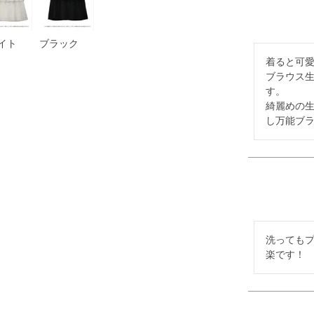
イト
ブラック
着ると可愛
ブラウス
す。

綺麗めの
し万能ブ
洗っても
楽です！