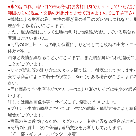
す。
●糸のほつれ、縫い目の歪み等は(お客様自身でカットしていただ
範囲のもの)返品・交換の対象外とさせて頂きますのでご了承下さ
●機械による生産の為、生地の継ぎ目の若干のズレやほつれなど、
差が生じる場合がございます。
また、混紡繊維によって生地の織りに他繊維が混紡している場合も
問題はございません。
●商品の特性上、生地の取り位置によりどうしても絵柄の出方・ニ
体差が生じ、
画像と表情が異なることがございます。また柄が縫い合わせ部分で
ことがございます。
●サイズ詳細等の測り方はスタッフ間で統一、徹底はしております
実寸は商品によって若干の誤差(1～3cm )がある場合がございま
さい。
●同じ商品でも“生産時期”や“カラー“により形やサイズに多少の“誤
います。
詳しくは商品画像や実寸サイズにてご確認くださいませ。
●プリント生地の商品については、生地の裁断・縫製方法により写
場合がございます。
●実際の色に近づけるため、タグのカラー名称と異なる場合がござ
●商品の性質上、次の商品は返品交換をお断りしております。
（※一部レギンス・スパッツ・水着）