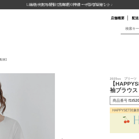
送料一律290円（北海道・沖縄・一部地域除く）
店舗概要
配送
宅配便】
2025ss プリー
【HAPP
袖ブラウス
商品番号
f1t52
HAPPYSET対象