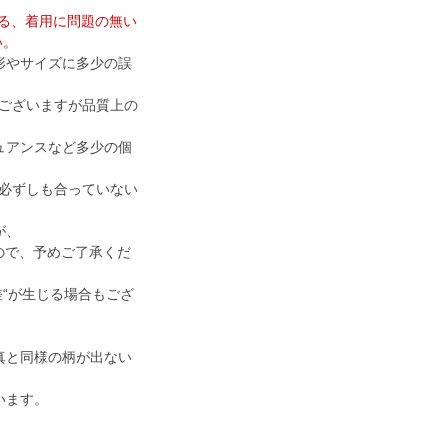
ける、着用に問題の無い
い。
形やサイズに多少の誤
ございますが品質上の
ュアンスなど多少の個
必ずしも合っていない
が、
すので、予めご了承くだ
差“が生じる場合もござ
真と同様の柄が出ない
います。