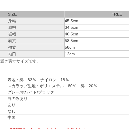
SIZE
FREE
身幅
45.5cm
肩幅
34.5cm
裾幅
46.5cm
着丈
58.5cm
袖丈
58cm
袖口
12cm
平置き実寸サイズです。
表地：綿 82％ ナイロン 18％
スカラップ生地：ポリエステル 80％ 綿 20％
グレー/ホワイト/ブラック
白のみあり
あり
なし
中国