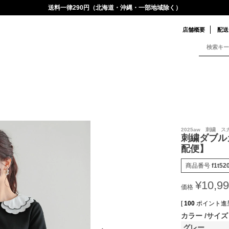
送料一律290円（北海道・沖縄・一部地域除く）
店舗概要
配送
2025aw 刺繍 
刺繍ダブル
配便】
商品番号
f1t52
¥
10,9
価格
[
100
ポイント進呈
カラー
サイズ
グレー