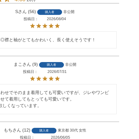
S
56
非公開
購入者
投稿日
2026/08/04
群◎襟と袖がとてもかわいく、長く使えそうです！
まこ
9
非公開
購入者
投稿日
2026/07/31
合わせでそのまま着用しても可愛いですが、ジレやワンピ
せて着用してもとっても可愛いです。

も欲しくなっています。
もち
12
東京都
30代
女性
購入者
投稿日
2026/06/05