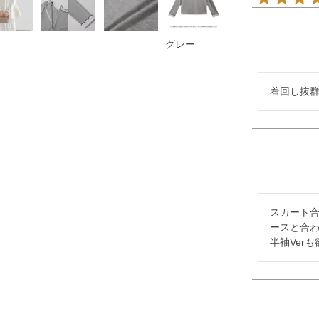
グレー
着回し抜
スカート
ースと合わ
半袖Ver