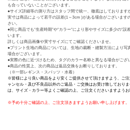
も合っていないことがございます。
●サイズ詳細等の測り方はスタッフ間で統一、徹底はしております
実寸は商品によって若干の誤差(1～3cm )がある場合がございま
さい。
●同じ商品でも“生産時期”や“カラー“により形やサイズに多少の“誤
います。
詳しくは商品画像や実寸サイズにてご確認くださいませ。
●プリント生地の商品については、生地の裁断・縫製方法により写
場合がございます。
●実際の色に近づけるため、タグのカラー名称と異なる場合がござ
●商品の性質上、次の商品は返品交換をお断りしております。
（※一部レギンス・スパッツ・水着）
※皆様により良い商品をより安くご提供させて頂けますよう、ご注
ャンセル・及び不良品以外のご返品・ご交換はお受け致しておりま
は、サイズ・カラー等よくご確認の上、ご注文くださいますようお
※予め十分ご確認の上、ご注文頂きますようお願い申し上げます。