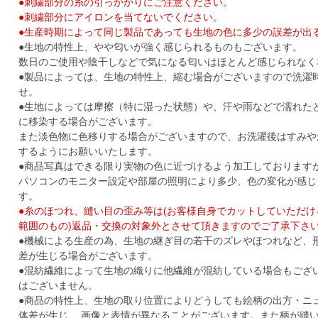
●刺繍部分の糸の引っかかりにご注意ください。
●刺繍部分にアイロンを当てないでください。
●生産時期によって同じ製品であっても生地の色に多少の誤差が出
●生地の特性上、やや匂いが強く感じられるものもございます。
数日のご使用や陰干しなどで気になる匂いはほとんど感じられなく
●製品によっては、生地の特性上、縮む場合がございますので洗濯
せ。
●生地によっては摩擦（特に湿った状態）や、汗や雨などで濡れた
に移染する場合がございます。
また淡色物に色移りする場合がございますので、お洗濯後はすみや
するようにお願いいたします。
●商品写真はできる限り実物の色に近づけるよう加工しております
パソコンのモニター設定や部屋の照明により多少、色の変化が感じ
す。
●糸のほつれ、縫い目の歪み等は(お客様自身でカットしていただ
範囲のもの)返品・交換の対象外とさせて頂きますのでご了承下さ
●機械による生産の為、生地の継ぎ目の若干のズレやほつれなど、
差が生じる場合がございます。
●混紡繊維によって生地の織りに他繊維が混紡している場合もござ
はございません。
●商品の特性上、生地の取り位置によりどうしても絵柄の出方・ニ
体差が生じ、 画像と表情が異なることがございます。また柄が縫