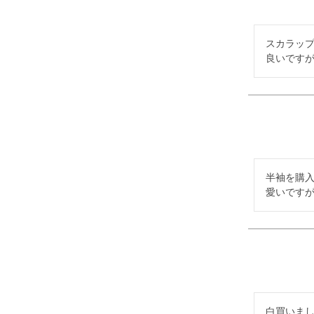
スカラッ
良いです
半袖を購
愛いです
白買いまし