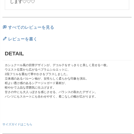
します♡♡♡
すべてのレビューを見る
レビューを書く
DETAIL
カシュクール風の切替デザインが、デコルテをすっきりと美しく見せる一枚。
ウエスト位置から広がるペプラムシルエットに、
2段フリルを重ねて華やかさをプラスしました。
立体感のあるバルーン袖が、女性らしく柔らかな印象を演出。
程よい透け感のあるシアージャガード素材が、
軽やかで上品な雰囲気に仕上げます。
甘さの中にも大人っぽさを感じさせる、バランスの取れたデザイン。
パンツにもスカートにも合わせやすく、着こなしの幅が広がります。
サイズガイドはこちら