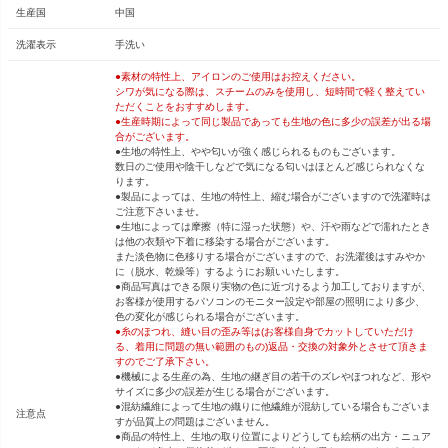
生産国
中国
洗濯表示
手洗い
●素材の特性上、アイロンのご使用はお控えください。
シワが気になる際は、スチームのみを使用し、短時間で軽く整えてい
ただくことをおすすめします。
●生産時期によって同じ製品であっても生地の色に多少の誤差が出る場
合がございます。
●生地の特性上、やや匂いが強く感じられるものもございます。
数日のご使用や陰干しなどで気になる匂いはほとんど感じられなくな
ります。
●製品によっては、生地の特性上、縮む場合がございますので洗濯時は
ご注意下さいませ。
●生地によっては摩擦（特に湿った状態）や、汗や雨などで濡れたとき
は他の衣類や下着に移染する場合がございます。
また淡色物に色移りする場合がございますので、お洗濯後はすみやか
に（脱水、乾燥等）するようにお願いいたします。
●商品写真はできる限り実物の色に近づけるよう加工しておりますが、
お客様が使用するパソコンのモニター設定や部屋の照明により多少、
色の変化が感じられる場合がございます。
●糸のほつれ、縫い目の歪み等は(お客様自身でカットしていただけ
る、着用に問題の無い範囲のもの)返品・交換の対象外とさせて頂きま
すのでご了承下さい。
●機械による生産の為、生地の継ぎ目の若干のズレやほつれなど、形や
サイズに多少の誤差が生じる場合がございます。
●混紡繊維によって生地の織りに他繊維が混紡している場合もございま
注意点
すが品質上の問題はございません。
●商品の特性上、生地の取り位置によりどうしても絵柄の出方・ニュア