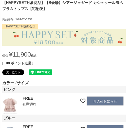
【HAPPYSET対象商品】【B会場】シアージャガード カシュクール風ペ
プラムトップス【宅配便】
商品番号
f1t6202-5238
HAPPYSET対象B会場
¥
11,900
価格
税込
[
108
ポイント進呈 ]
カラー
サイズ
ピンク
FREE
再入荷お知らせ
在庫切れ
ブルー
FREE