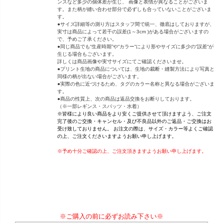
ンスなど多少の個体差が生じ、 画像と表情が異なることがございま
す。また柄が縫い合わせ部分で必ずしも合っていないことがございま
す。
●サイズ詳細等の測り方はスタッフ間で統一、徹底はしておりますが、
実寸は商品によって若干の誤差(1～3cm )がある場合がございますの
で、予めご了承ください。
●同じ商品でも“生産時期”や“カラー“により形やサイズに多少の“誤差“が
生じる場合もございます。
詳しくは商品画像や実寸サイズにてご確認くださいませ。
●プリント生地の商品については、生地の裁断・縫製方法により写真と
同様の柄が出ない場合がございます。
●実際の色に近づけるため、タグのカラー名称と異なる場合がございま
す。
●商品の性質上、次の商品は返品交換をお断りしております。
（※一部レギンス・スパッツ・水着）
※皆様により良い商品をより安くご提供させて頂けますよう、ご注文
完了後のご交換・キャンセル・及び不良品以外のご返品・ご交換はお
受け致しておりません。 お注文の際は、サイズ・カラー等よくご確認
の上、ご注文くださいますようお願い申し上げます。
※予め十分ご確認の上、ご注文頂きますようお願い申し上げます。
※ご購入の前に必ずお読み下さい※