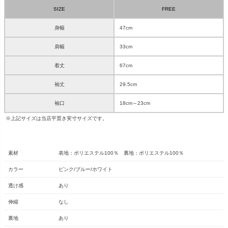
SIZE
FREE
身幅
47cm
肩幅
33cm
着丈
67cm
袖丈
29.5cm
袖口
18cm～23cm
※上記サイズは当店平置き実寸サイズです。
素材
表地：ポリエステル100％ 裏地：ポリエステル100％
カラー
ピンク/ブルー/ホワイト
透け感
あり
伸縮
なし
裏地
あり