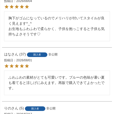
投稿日
2026/08/04
胸下がゴムになっているのでメリハリが付いてスタイルが良
く見えます^_^

お生地もふわふわで柔らかく、子供を抱っこすると子供も気
持ちよさそうです♡
はな
37
非公開
購入者
投稿日
2026/08/01
ふわふわの素材がとても可愛いです。ブルーの色味が暑い夏
も着てると涼しげにみえます。再販で購入できてよかったで
す。
りの
5
非公開
購入者