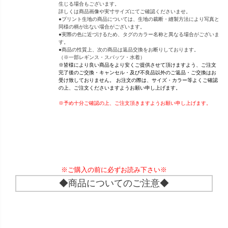
生じる場合もございます。
詳しくは商品画像や実寸サイズにてご確認くださいませ。
●プリント生地の商品については、生地の裁断・縫製方法により写真と
同様の柄が出ない場合がございます。
●実際の色に近づけるため、タグのカラー名称と異なる場合がございま
す。
●商品の性質上、次の商品は返品交換をお断りしております。
（※一部レギンス・スパッツ・水着）
※皆様により良い商品をより安くご提供させて頂けますよう、ご注文
完了後のご交換・キャンセル・及び不良品以外のご返品・ご交換はお
受け致しておりません。 お注文の際は、サイズ・カラー等よくご確認
の上、ご注文くださいますようお願い申し上げます。
※予め十分ご確認の上、ご注文頂きますようお願い申し上げます。
※ご購入の前に必ずお読み下さい※
◆商品についてのご注意◆