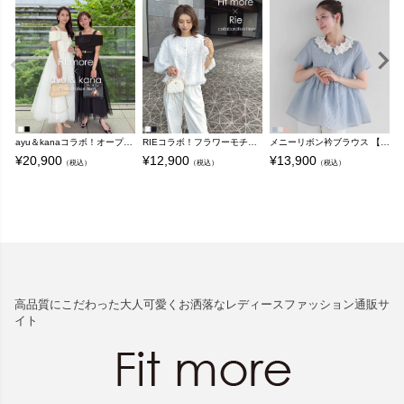
ayu＆kanaコラボ！オープンショルダーチュールワンピース【即納】【宅配便】
RIEコラボ！フラワーモチーフバルーンショート丈トップス【宅配便】
メニーリボン衿ブラウス 【宅配便】
¥
20,900
¥
12,900
¥
13,900
¥
（税込）
（税込）
（税込）
高品質にこだわった大人可愛くお洒落なレディースファッション通販サ
イト