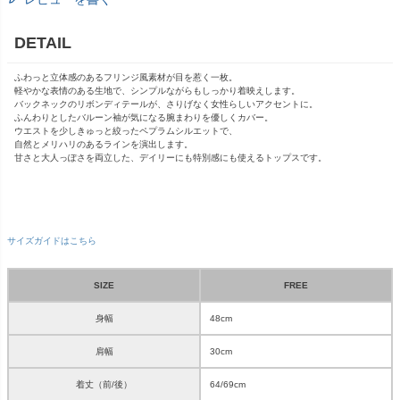
DETAIL
ふわっと立体感のあるフリンジ風素材が目を惹く一枚。
軽やかな表情のある生地で、シンプルながらもしっかり着映えします。
バックネックのリボンディテールが、さりげなく女性らしいアクセントに。
ふんわりとしたバルーン袖が気になる腕まわりを優しくカバー。
ウエストを少しきゅっと絞ったペプラムシルエットで、
自然とメリハリのあるラインを演出します。
甘さと大人っぽさを両立した、デイリーにも特別感にも使えるトップスです。
サイズガイドはこちら
SIZE
FREE
身幅
48cm
肩幅
30cm
着丈（前/後）
64/69cm