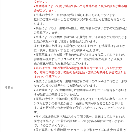
ください。
●生産時期によって同じ製品であっても生地の色に多少の誤差が出る場
合がございます。
●生地の特性上、やや匂いが強く感じられるものもございます。
数日のご使用や陰干しなどで気になる匂いはほとんど感じられなくな
ります。
●製品によっては、生地の特性上、縮む場合がございますので洗濯時は
ご注意下さいませ。
●生地によっては摩擦（特に湿った状態）や、汗や雨などで濡れたとき
は他の衣類や下着に移染する場合がございます。
また淡色物に色移りする場合がございますので、お洗濯後はすみやか
に（脱水、乾燥等）するようにお願いいたします。
●商品写真はできる限り実物の色に近づけるよう加工しておりますが、
お客様が使用するパソコンのモニター設定や部屋の照明により多少、
色の変化が感じられる場合がございます。
●糸のほつれ、縫い目の歪み等は(お客様自身でカットしていただけ
る、着用に問題の無い範囲のもの)返品・交換の対象外とさせて頂きま
すのでご了承下さい。
●機械による生産の為、生地の継ぎ目の若干のズレやほつれなど、形や
サイズに多少の誤差が生じる場合がございます。
注意点
●混紡繊維によって生地の織りに他繊維が混紡している場合もございま
すが品質上の問題はございません。
●商品の特性上、生地の取り位置によりどうしても絵柄の出方・ニュア
ンスなど多少の個体差が生じ、 画像と表情が異なることがございま
す。また柄が縫い合わせ部分で必ずしも合っていないことがございま
す。
●サイズ詳細等の測り方はスタッフ間で統一、徹底はしておりますが、
実寸は商品によって若干の誤差(1～3cm )がある場合がございますの
で、予めご了承ください。
●同じ商品でも“生産時期”や“カラー“により形やサイズに多少の“誤差“が