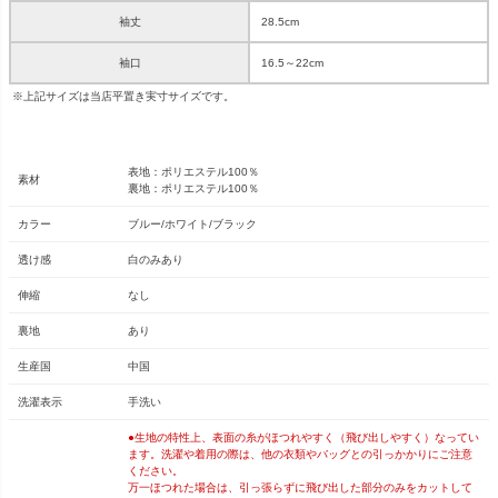
袖丈
28.5cm
袖口
16.5～22cm
※上記サイズは当店平置き実寸サイズです。
表地：ポリエステル100％
素材
裏地：ポリエステル100％
カラー
ブルー/ホワイト/ブラック
透け感
白のみあり
伸縮
なし
裏地
あり
生産国
中国
洗濯表示
手洗い
●生地の特性上、表面の糸がほつれやすく（飛び出しやすく）なってい
ます。洗濯や着用の際は、他の衣類やバッグとの引っかかりにご注意
ください。
万一ほつれた場合は、引っ張らずに飛び出した部分のみをカットして